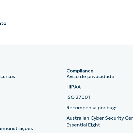
nto
Compliance
ecursos
Aviso de privacidade
HIPAA
ISO 27001
b
Recompensa por bugs
Australian Cyber Security Ce
Essential Eight
demonstrações