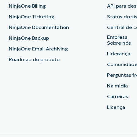
NinjaOne Billing
API para de
NinjaOne Ticketing
Status do s
NinjaOne Documentation
Central de c
Empresa
NinjaOne Backup
Sobre nós
NinjaOne Email Archiving
Liderança
Roadmap do produto
Comunidad
Perguntas f
Na mídia
Carreiras
Licença