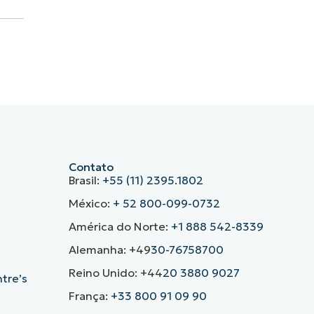
Contato
Brasil:
+55 (11) 2395.1802
México:
+ 52 800-099-0732
América do Norte:
+1 888 542-8339
Alemanha: +49
30-76758700
Reino Unido: +44
20 3880 9027
ntre’s
França:
+33 800 91 09 90