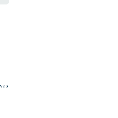
 NinjaOne!
vas