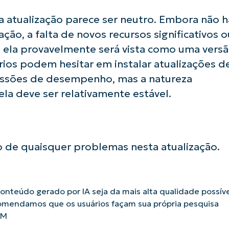
Phone
number*
a atualização parece ser neutro. Embora não h
ão, a falta de novos recursos significativos o
País
e ela provavelmente será vista como uma vers
ios podem hesitar em instalar atualizações d
Company
name*
ressões de desempenho, mas a natureza
la deve ser relativamente estável.
 de quaisquer problemas nesta atualização.
nteúdo gerado por IA seja da mais alta qualidade possíve
omendamos que os usuários façam sua própria pesquisa
AM