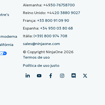
Alemanha: +49
30-76758700
Reino Unido: +44
20 3880 9027
ntre’s
França:
+33 800 91 09 90
Espanha:
+34 930 03 80 68
Itália:
(+39) 800 974 708
o moderna
sales@ninjaone.com
lifórnia
© Copyright NinjaOne 2026
Termos de uso
Política de uso justo