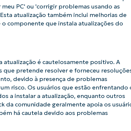
r meu PC' ou 'corrigir problemas usando as
Esta atualização também inclui melhorias de
 é o componente que instala atualizações do
usar as análises de KB orientadas por IA do
First
and
last
name*
a atualização é cautelosamente positivo. A
Business
 que pretende resolver e forneceu resoluçõe
email*
nto, devido à presença de problemas
Phone
gum risco. Os usuários que estão enfrentando 
number*
s a instalar a atualização, enquanto outros
ck da comunidade geralmente apoia os usuári
País
bém há cautela devido aos problemas
Company
name*