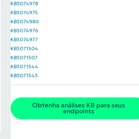
KB5074978
KB5074975
KB5074980
KB5074976
KB5074977
KB5071504
KB5071507
KB5071544
KB5071543
Obtenha análises KB para seus
endpoints