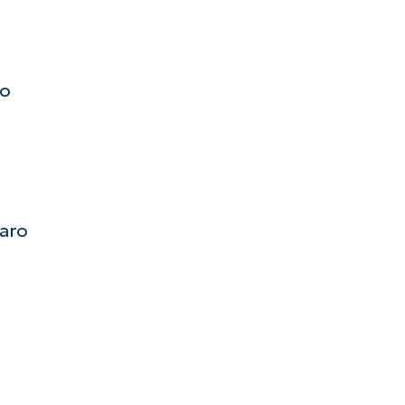
to
aro