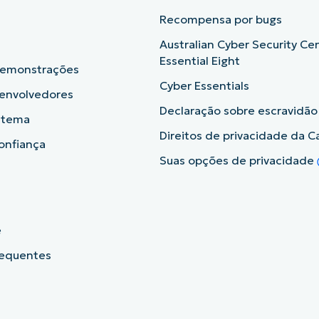
b
Recompensa por bugs
Australian Cyber Security Ce
Essential Eight
demonstrações
Cyber Essentials
senvolvedores
Declaração sobre escravidã
istema
Direitos de privacidade da Ca
onfiança
Suas opções de privacidade
e
requentes