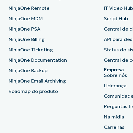
NinjaOne Remote
IT Video Hu
NinjaOne MDM
Script Hub
NinjaOne PSA
Central de 
NinjaOne Billing
API para de
NinjaOne Ticketing
Status do s
NinjaOne Documentation
Central de c
Empresa
NinjaOne Backup
Sobre nós
NinjaOne Email Archiving
Liderança
Roadmap do produto
Comunidad
Perguntas f
Na mídia
Carreiras