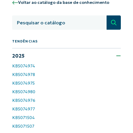
Voltar ao catálogo da base de conhecimento
Pesquisa
TENDÊNCIAS
2025
KB5074974
Comece a usar as análises de KB
KB5074978
orientadas por IA do NinjaOne!
First
KB5074975
and
last
KB5074980
name*
KB5074976
Business
email*
KB5074977
KB5071504
Phone
number*
KB5071507