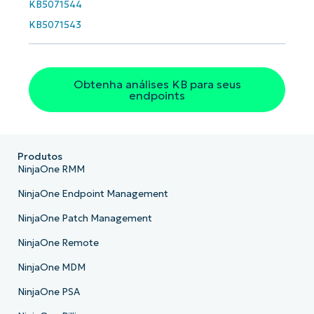
KB5071544
País
KB5071543
Company
name*
Obtenha análises KB para seus
endpoints
Produtos
NinjaOne RMM
NinjaOne Endpoint Management
NinjaOne Patch Management
NinjaOne Remote
NinjaOne MDM
NinjaOne PSA