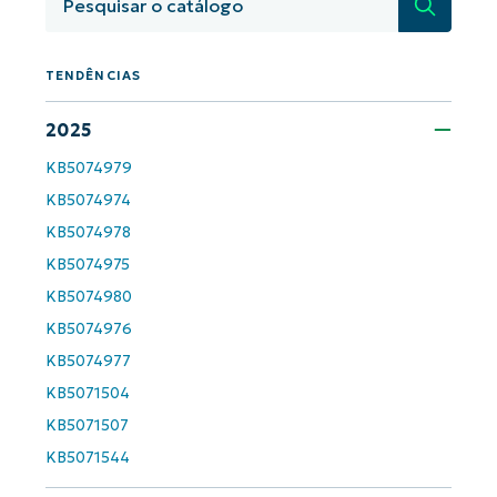
Pesquisa
TENDÊNCIAS
2025
KB5074979
KB5074974
Comece a usar as análises de KB
KB5074978
orientadas por IA do NinjaOne!
KB5074975
First
and
last
KB5074980
name*
KB5074976
Business
email*
KB5074977
KB5071504
Phone
number*
KB5071507
KB5071544
País