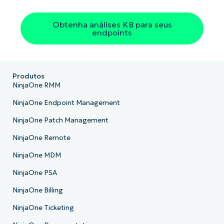
Company
Obtenha análises KB para seus
name*
endpoints
Produtos
NinjaOne RMM
NinjaOne Endpoint Management
NinjaOne Patch Management
NinjaOne Remote
NinjaOne MDM
NinjaOne PSA
NinjaOne Billing
NinjaOne Ticketing