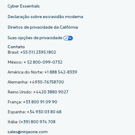
Cyber Essentials
Declaração sobre escravidão moderna
Direitos de privacidade da Califórnia
Suas opções de privacidade
Contato
Brasil:
+55 (11) 2395.1802
México:
+ 52 800-099-0732
América do Norte:
+1 888 542-8339
Alemanha: +49
30-76758700
Reino Unido: +44
20 3880 9027
França:
+33 800 91 09 90
Espanha:
+34 930 03 80 68
Itália:
(+39) 800 974 708
sales@ninjaone.com