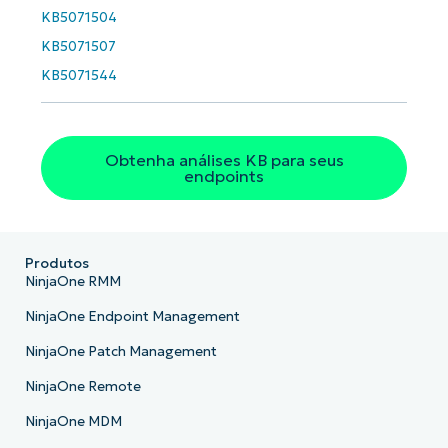
KB5071504
País
KB5071507
KB5071544
Company
name*
Obtenha análises KB para seus
endpoints
Produtos
NinjaOne RMM
NinjaOne Endpoint Management
NinjaOne Patch Management
NinjaOne Remote
NinjaOne MDM