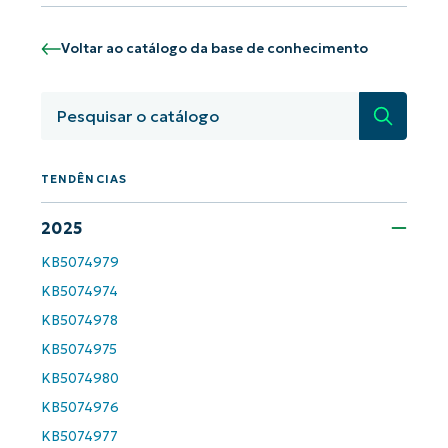
Voltar ao catálogo da base de conhecimento
Pesquisa
TENDÊNCIAS
2025
Comece a usar as análises de KB
KB5074979
orientadas por IA do NinjaOne!
KB5074974
First
and
KB5074978
last
name*
KB5074975
Business
email*
KB5074980
KB5074976
Phone
number*
KB5074977