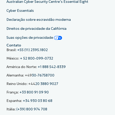
Australian Cyber Security Centre’s Essential Eight
Cyber Essentials
Declaração sobre escravidão moderna
Direitos de privacidade da Califórnia
Suas opções de privacidade
Contato
Brasil:
+55 (11) 2395.1802
México:
+ 52 800-099-0732
América do Norte:
+1 888 542-8339
Alemanha: +49
30-76758700
Reino Unido: +44
20 3880 9027
França:
+33 800 91 09 90
Espanha:
+34 930 03 80 68
Itália:
(+39) 800 974 708