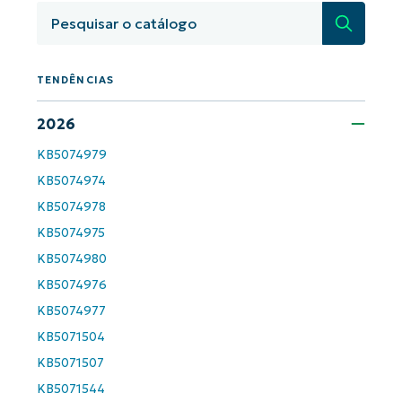
orientadas por IA do NinjaOne!
Pesquisa
First
and
last
name*
TENDÊNCIAS
Business
email*
2026
Phone
number*
KB5074979
KB5074974
País
KB5074978
KB5074975
Company
KB5074980
name*
KB5074976
KB5074977
KB5071504
KB5071507
KB5071544