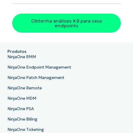
Obtenha análises KB para seus
endpoints
Produtos
NinjaOne RMM
NinjaOne Endpoint Management
NinjaOne Patch Management
NinjaOne Remote
NinjaOne MDM
NinjaOne PSA
NinjaOne Billing
NinjaOne Ticketing