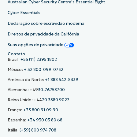
Australian Cyber Security Centre’s Essential Eight
Cyber Essentials
Declaração sobre escravidão moderna
Direitos de privacidade da Califórnia
Suas opções de privacidade
Contato
Brasil:
+55 (11) 2395.1802
México:
+ 52 800-099-0732
América do Norte:
+1 888 542-8339
Alemanha: +49
30-76758700
Reino Unido: +44
20 3880 9027
França:
+33 800 91 09 90
Espanha:
+34 930 03 80 68
Itália:
(+39) 800 974 708