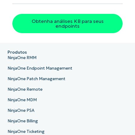
Obtenha análises KB para seus
endpoints
Produtos
NinjaOne RMM
NinjaOne Endpoint Management
NinjaOne Patch Management
NinjaOne Remote
NinjaOne MDM
NinjaOne PSA
NinjaOne Billing
NinjaOne Ticketing