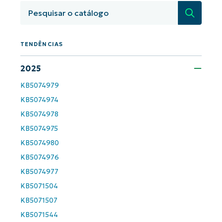
orientadas por IA do NinjaOne!
Pesquisa
First
and
last
name*
TENDÊNCIAS
Business
email*
2025
Phone
number*
KB5074979
KB5074974
País
KB5074978
KB5074975
Company
name*
KB5074980
KB5074976
KB5074977
KB5071504
KB5071507
KB5071544