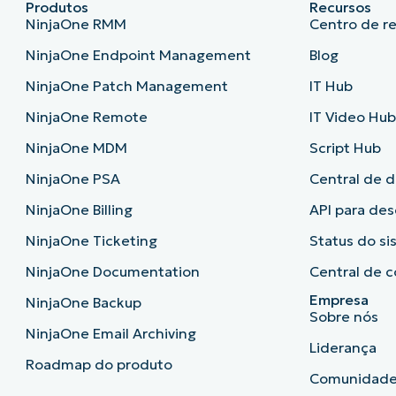
Produtos
Recursos
NinjaOne RMM
Centro de r
NinjaOne Endpoint Management
Blog
NinjaOne Patch Management
IT Hub
NinjaOne Remote
IT Video Hu
NinjaOne MDM
Script Hub
NinjaOne PSA
Central de 
NinjaOne Billing
API para de
NinjaOne Ticketing
Status do s
NinjaOne Documentation
Central de c
Empresa
NinjaOne Backup
Sobre nós
NinjaOne Email Archiving
Liderança
Roadmap do produto
Comunidad