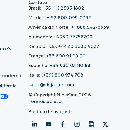
Contato
Brasil:
+55 (11) 2395.1802
México:
+ 52 800-099-0732
América do Norte:
+1 888 542-8339
Alemanha: +49
30-76758700
Reino Unido: +44
20 3880 9027
ntre’s
França:
+33 800 91 09 90
Espanha:
+34 930 03 80 68
Itália:
(+39) 800 974 708
o moderna
sales@ninjaone.com
lifórnia
© Copyright NinjaOne 2026
Termos de uso
Política de uso justo