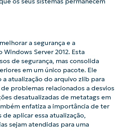
 que os seus sistemas permanecem
 melhorar a segurança e a
o Windows Server 2012. Esta
rsos de segurança, mas consolida
usar as análises de KB orientadas por IA do
First
eriores em um único pacote. Ele
and
last
a atualização do arquivo zlib para
name*
o de problemas relacionados a desvios
Business
email*
mações desatualizadas de metatags em
mbém enfatiza a importância de ter
Phone
number*
 de aplicar essa atualização,
ias sejam atendidas para uma
País