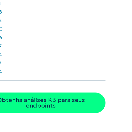
4
8
5
0
6
7
4
7
4
btenha análises KB para seus
endpoints