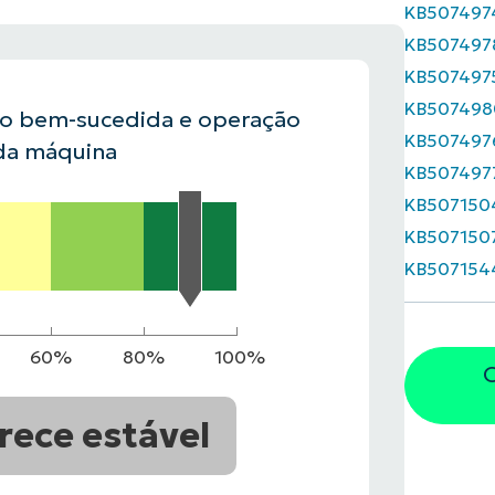
KB507497
KB507497
VER DEMONSTRAÇÃO
ROADMAP DO
KB507497
NDAS
VER DEMONSTRAÇÃO
KB507498
ão bem-sucedida e operação
KB507497
da máquina
KB507497
KB507150
KB507150
KB507154
60%
80%
100%
O
rece estável