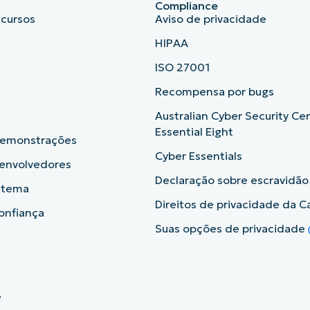
Compliance
ecursos
Aviso de privacidade
HIPAA
ISO 27001
b
Recompensa por bugs
Australian Cyber Security Ce
Essential Eight
demonstrações
Cyber Essentials
senvolvedores
Declaração sobre escravidã
istema
Direitos de privacidade da Ca
onfiança
Suas opções de privacidade
e