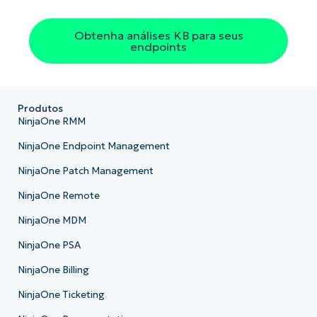
Obtenha análises KB para seus
endpoints
Produtos
NinjaOne RMM
NinjaOne Endpoint Management
NinjaOne Patch Management
NinjaOne Remote
NinjaOne MDM
NinjaOne PSA
NinjaOne Billing
NinjaOne Ticketing