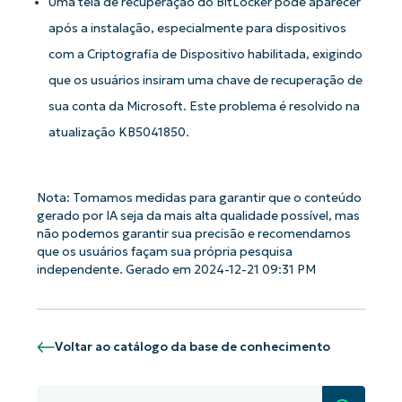
Uma tela de recuperação do BitLocker pode aparecer
após a instalação, especialmente para dispositivos
com a Criptografia de Dispositivo habilitada, exigindo
que os usuários insiram uma chave de recuperação de
sua conta da Microsoft. Este problema é resolvido na
atualização KB5041850.
Comece a usar as análises de KB
orientadas por IA do NinjaOne!
Nota: Tomamos medidas para garantir que o conteúdo
gerado por IA seja da mais alta qualidade possível, mas
First
and
não podemos garantir sua precisão e recomendamos
last
name*
que os usuários façam sua própria pesquisa
independente. Gerado em 2024-12-21 09:31 PM
Business
email*
Phone
number*
Voltar ao catálogo da base de conhecimento
País