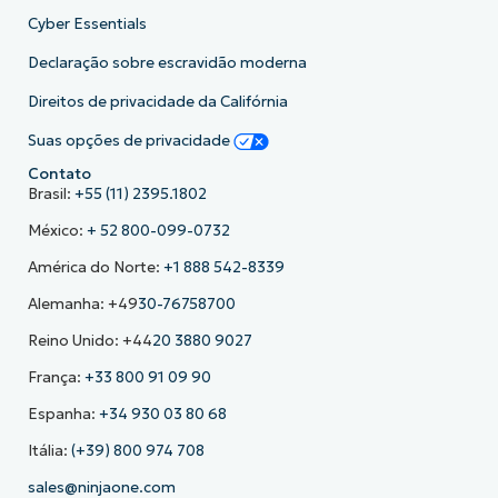
Cyber Essentials
Declaração sobre escravidão moderna
Direitos de privacidade da Califórnia
Suas opções de privacidade
Contato
Brasil:
+55 (11) 2395.1802
México:
+ 52 800-099-0732
América do Norte:
+1 888 542-8339
Alemanha: +49
30-76758700
Reino Unido: +44
20 3880 9027
França:
+33 800 91 09 90
Espanha:
+34 930 03 80 68
Itália:
(+39) 800 974 708
sales@ninjaone.com