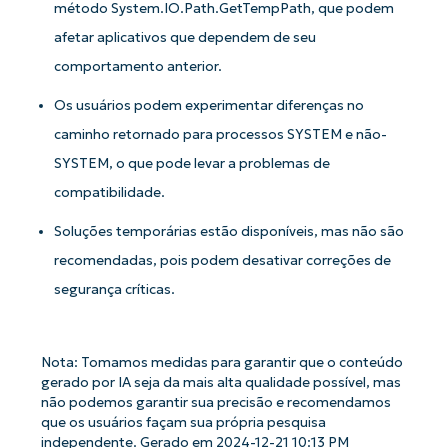
método System.IO.Path.GetTempPath, que podem
afetar aplicativos que dependem de seu
comportamento anterior.
Os usuários podem experimentar diferenças no
caminho retornado para processos SYSTEM e não-
SYSTEM, o que pode levar a problemas de
compatibilidade.
Soluções temporárias estão disponíveis, mas não são
recomendadas, pois podem desativar correções de
Comece a usar as análises de KB
segurança críticas.
orientadas por IA do NinjaOne!
First
and
last
name*
Nota: Tomamos medidas para garantir que o conteúdo
Business
gerado por IA seja da mais alta qualidade possível, mas
email*
não podemos garantir sua precisão e recomendamos
que os usuários façam sua própria pesquisa
Phone
independente. Gerado em 2024-12-21 10:13 PM