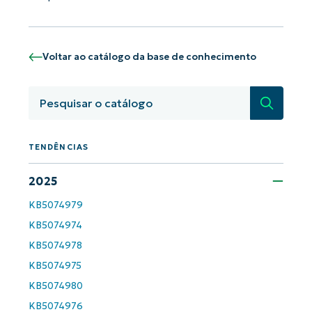
number*
País
Voltar ao catálogo da base de conhecimento
Company
name*
Pesquisa
TENDÊNCIAS
2025
KB5074979
KB5074974
KB5074978
KB5074975
KB5074980
KB5074976