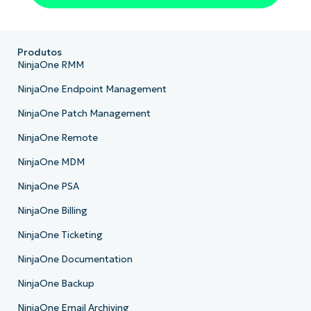
Produtos
NinjaOne RMM
NinjaOne Endpoint Management
NinjaOne Patch Management
NinjaOne Remote
NinjaOne MDM
NinjaOne PSA
NinjaOne Billing
NinjaOne Ticketing
NinjaOne Documentation
NinjaOne Backup
NinjaOne Email Archiving