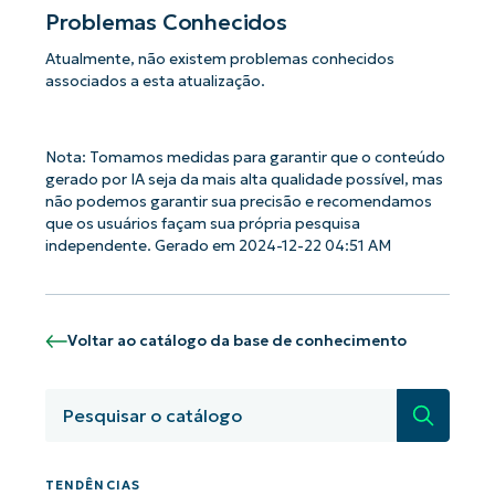
Problemas Conhecidos
Atualmente, não existem problemas conhecidos
associados a esta atualização.
Nota: Tomamos medidas para garantir que o conteúdo
gerado por IA seja da mais alta qualidade possível, mas
não podemos garantir sua precisão e recomendamos
que os usuários façam sua própria pesquisa
independente. Gerado em 2024-12-22 04:51 AM
Voltar ao catálogo da base de conhecimento
Pesquisa
Comece a usar as análises de KB
orientadas por IA do NinjaOne!
First
and
TENDÊNCIAS