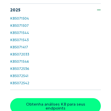
last
name*
2025
Business
email*
KB5071504
KB5071507
Phone
number*
KB5071544
KB5071543
País
KB5071417
KB5072033
Company
name*
KB5071546
KB5072536
KB5072541
KB5072542
Obtenha análises KB para seus
endpoints