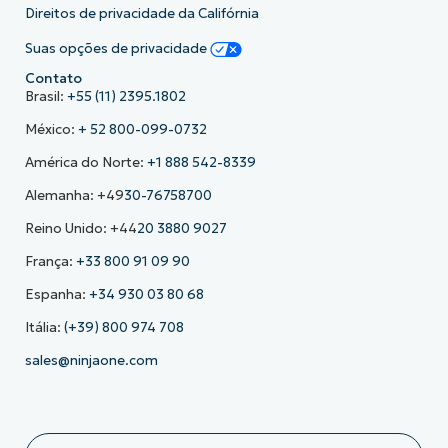
Direitos de privacidade da Califórnia
Suas opções de privacidade
Contato
Brasil:
+55 (11) 2395.1802
México:
+ 52 800-099-0732
América do Norte:
+1 888 542-8339
Alemanha: +49
30-76758700
Reino Unido: +44
20 3880 9027
França:
+33 800 91 09 90
Espanha:
+34 930 03 80 68
Itália:
(+39) 800 974 708
sales@ninjaone.com