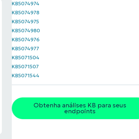
KB5074974
KB5074978
KB5074975
KB5074980
KB5074976
KB5074977
KB5071504
KB5071507
KB5071544
Obtenha análises KB para seus
endpoints