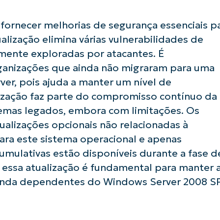
 fornecer melhorias de segurança essenciais p
lização elimina várias vulnerabilidades de
ente exploradas por atacantes. É
ganizações que ainda não migraram para uma
er, pois ajuda a manter um nível de
ização faz parte do compromisso contínuo da
temas legados, embora com limitações. Os
ualizações opcionais não relacionadas à
ara este sistema operacional e apenas
usar as análises de KB orientadas por IA do
First
umulativas estão disponíveis durante a fase d
and
last
r essa atualização é fundamental para manter 
name*
ainda dependentes do Windows Server 2008 SP
Business
email*
Phone
number*