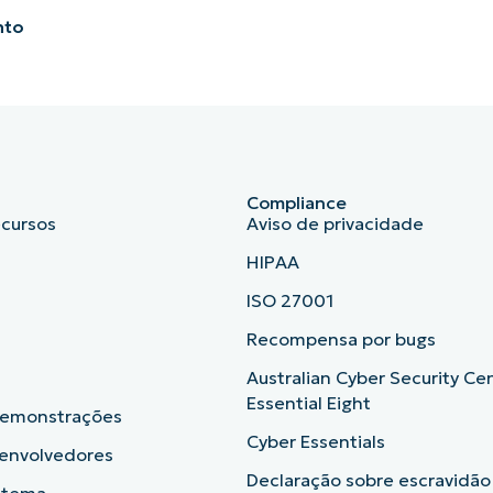
nto
Compliance
ecursos
Aviso de privacidade
HIPAA
ISO 27001
b
Recompensa por bugs
Australian Cyber Security Ce
Essential Eight
demonstrações
Cyber Essentials
senvolvedores
Declaração sobre escravidã