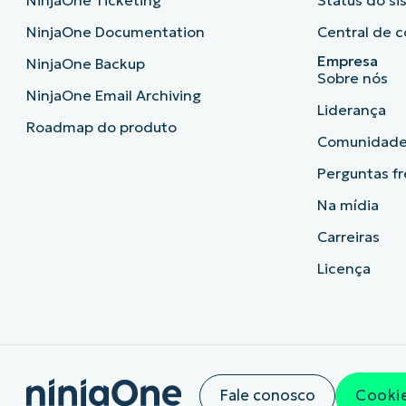
NinjaOne Ticketing
Status do s
NinjaOne Documentation
Central de c
Empresa
NinjaOne Backup
Sobre nós
NinjaOne Email Archiving
Liderança
Roadmap do produto
Comunidad
Perguntas f
Na mídia
Carreiras
Licença
Fale conosco
Cookie