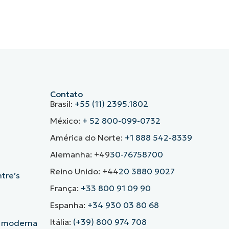
Contato
Brasil:
+55 (11) 2395.1802
México:
+ 52 800-099-0732
América do Norte:
+1 888 542-8339
Alemanha: +49
30-76758700
Reino Unido: +44
20 3880 9027
ntre’s
França:
+33 800 91 09 90
Espanha:
+34 930 03 80 68
Itália:
(+39) 800 974 708
o moderna