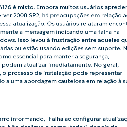
176 é misto. Embora muitos usuários aprecie
País
rver 2008 SP2, há preocupações em relação a
ssa atualização. Os usuários relataram encon
Company
larmente a mensagem indicando uma falha na
name*
dows. Isso levou à frustração entre aqueles q
árias ou estão usando edições sem suporte. 
 como essencial para manter a segurança,
 podem atualizar imediatamente. No geral,
a, o processo de instalação pode representar
ndo a uma abordagem cautelosa em relação à s
ro informando, "Falha ao configurar atualiza
s. Não desligue o computador", depois de