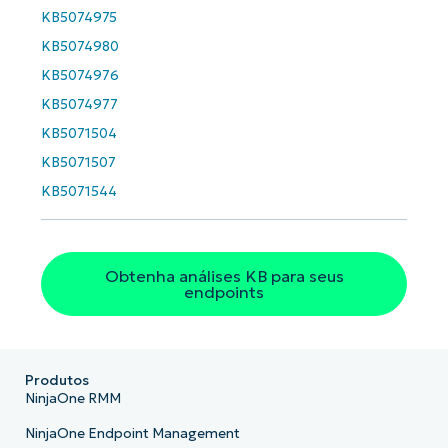
KB5074975
KB5074980
KB5074976
KB5074977
KB5071504
KB5071507
KB5071544
Obtenha análises KB para seus
endpoints
Produtos
NinjaOne RMM
NinjaOne Endpoint Management