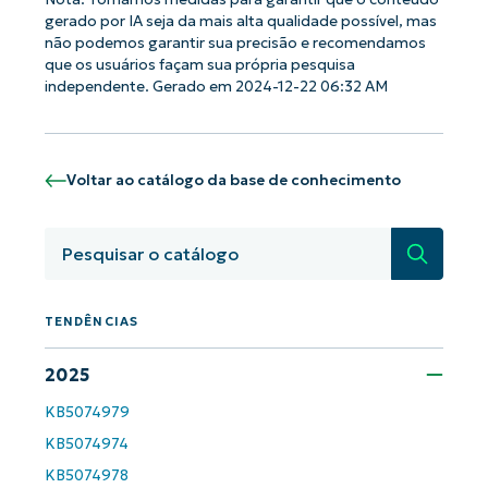
gerado por IA seja da mais alta qualidade possível, mas
não podemos garantir sua precisão e recomendamos
que os usuários façam sua própria pesquisa
independente. Gerado em 2024-12-22 06:32 AM
Comece a usar as análises de KB
orientadas por IA do NinjaOne!
First
and
last
Voltar ao catálogo da base de conhecimento
name*
Business
email*
Pesquisa
Phone
number*
TENDÊNCIAS
País
2025
KB5074979
Company
name*
KB5074974
KB5074978