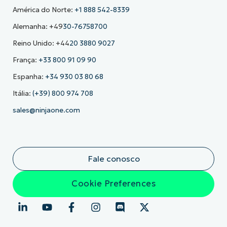
América do Norte:
+1 888 542-8339
Alemanha: +49
30-76758700
Reino Unido: +44
20 3880 9027
França:
+33 800 91 09 90
Espanha:
+34 930 03 80 68
Itália:
(+39) 800 974 708
sales@ninjaone.com
Fale conosco
Cookie Preferences