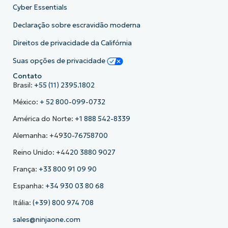
Cyber Essentials
Declaração sobre escravidão moderna
Direitos de privacidade da Califórnia
Suas opções de privacidade
Contato
Brasil:
+55 (11) 2395.1802
México:
+ 52 800-099-0732
América do Norte:
+1 888 542-8339
Alemanha: +49
30-76758700
Reino Unido: +44
20 3880 9027
França:
+33 800 91 09 90
Espanha:
+34 930 03 80 68
Itália:
(+39) 800 974 708
sales@ninjaone.com