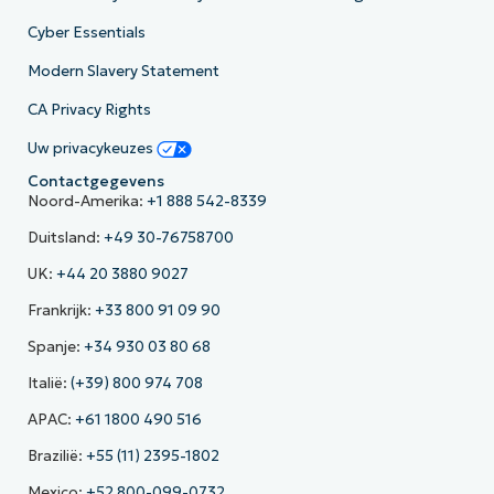
Cyber Essentials
Modern Slavery Statement
CA Privacy Rights
Uw privacykeuzes
Contactgegevens
Noord-Amerika:
+1 888 542-8339
Duitsland:
+49 30-76758700
UK:
+44 20 3880 9027
Frankrijk:
+33 800 91 09 90
Spanje:
+34 930 03 80 68
Italië:
(+39) 800 974 708
APAC:
+61 1800 490 516
Brazilië:
+55 (11) 2395-1802
Mexico:
+52 800-099-0732