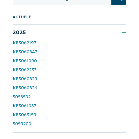
First
and
last
name*
ACTUELE
Business
email*
2025
KB5062197
Phone
number*
KB5060843
KB5061090
Land
KB5062233
KB5060829
Company
KB5060826
name*
5058502
KB5061087
KB5063159
5059200