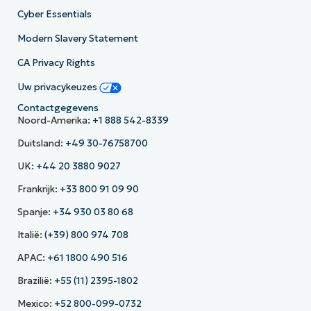
Cyber Essentials
Modern Slavery Statement
CA Privacy Rights
Uw privacykeuzes
Contactgegevens
Noord-Amerika:
+1 888 542-8339
Duitsland:
+49 30-76758700
UK:
+44 20 3880 9027
Frankrijk:
+33 800 91 09 90
Spanje:
+34 930 03 80 68
Italië:
(+39) 800 974 708
APAC:
+61 1800 490 516
Brazilië:
+55 (11) 2395-1802
Mexico:
+52 800-099-0732