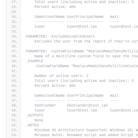
    Total users (including active and inactive): 5
    Percent Active: 40%
    SamAccountName UserPrincipalName   mail        
    -------------- -----------------   ----        
    tuser          tuser@test.lan      tuser@test.c
PARAMETER: -ExcludeDisabledUsers
    Excludes the user from the report if they're cu
PARAMETER: -CustomFieldName "ReplaceMeWithAnyMultil
    Name of a multiline custom field to save the re
.EXAMPLE
    -CustomFieldName "ReplaceMeWithAnyMultilineCust
    Number of active users: 2
    Total users (including active and inactive): 5
    Percent Active: 40%
    SamAccountName UserPrincipalName   mail        
    -------------- -----------------   ----        
    kbohlander     kbohlander@test.lan             
    tuser          tuser@test.lan      tuser@test.c
.OUTPUTS
    None
.NOTES
    Minimum OS Architecture Supported: Windows 10, 
    Release Notes: Renamed script and added Script 