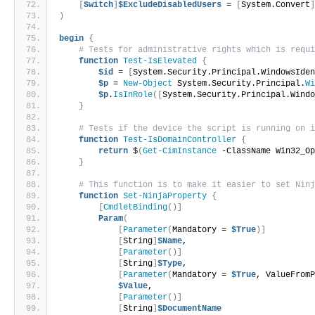
[
Switch
]
$ExcludeDisabledUsers
 = 
[
System.Convert
)
begin
{
# Tests for administrative rights which is requ
function
Test-IsElevated
{
$id
 = 
[
System.Security.Principal.WindowsIde
$p
 = 
New-Object
 System.Security.Principal.
W
$p
.
IsInRole
([
System.Security.Principal.Wind
}
# Tests if the device the script is running on 
function
Test-IsDomainController
{
return
 $
(
Get-CimInstance
 -ClassName Win32_O
}
# This function is to make it easier to set Nin
function
Set-NinjaProperty
{
[
CmdletBinding
()]
Param
(
[
Parameter
(
Mandatory = 
$True
)]
[
String
]
$Name
,
[
Parameter
()]
[
String
]
$Type
,
[
Parameter
(
Mandatory = 
$True
, ValueFrom
$Value
,
[
Parameter
()]
[
String
]
$DocumentName