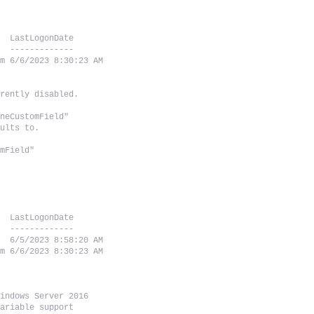
   LastLogonDate      
   -------------      
om 6/6/2023 8:30:23 AM
rrently disabled.
ineCustomField"
sults to.
omField"
   LastLogonDate      
   -------------      
   6/5/2023 8:58:20 AM
om 6/6/2023 8:30:23 AM
Windows Server 2016
Variable support