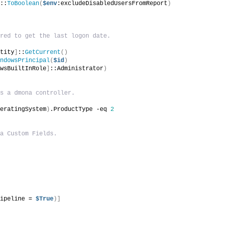
]
::
ToBoolean
(
$env
:excludeDisabledUsersFromReport
)
ired to get the last logon date.
ntity
]
::
GetCurrent
()
indowsPrincipal
(
$id
)
owsBuiltInRole
]
::Administrator
)
is a dmona controller.
peratingSystem
)
.ProductType -eq 
2
ja Custom Fields.
Pipeline = 
$True
)]