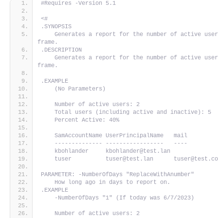
#Requires -Version 5.1
<#
.SYNOPSIS
    Generates a report for the number of active user
frame.
.DESCRIPTION
    Generates a report for the number of active user
frame.
.EXAMPLE
    (No Parameters)
    Number of active users: 2
    Total users (including active and inactive): 5
    Percent Active: 40%
    SamAccountName UserPrincipalName   mail        
    -------------- -----------------   ----        
    kbohlander     kbohlander@test.lan             
    tuser          tuser@test.lan      tuser@test.c
PARAMETER: -NumberOfDays "ReplaceWithAnumber"
    How long ago in days to report on.
.EXAMPLE
    -NumberOfDays "1" (If today was 6/7/2023)
    Number of active users: 2