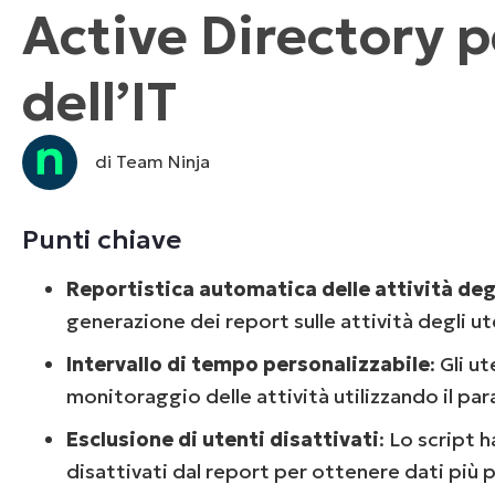
Active Directory p
CONTATTO COMMERCIALE
G
CONTATTO COMMERCIALE
G
CONTATTO COMMERCIALE
CONTATTO COMMERCIALE
GUARDA
G
PIATTAFORMA
dell’IT
di Team Ninja
Punti chiave
Reportistica automatica delle attività deg
generazione dei report sulle attività degli ut
Intervallo di tempo personalizzabile
: Gli u
monitoraggio delle attività utilizzando il p
Esclusione di utenti disattivati
: Lo script 
disattivati dal report per ottenere dati più p