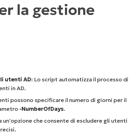
er la gestione
UARDA UNA DEMO
UARDA UNA DEMO
 UNA DEMO
UARDA UNA DEMO
ROADMAP DEI PRODOTTI
li utenti AD
: Lo script automatizza il processo di
enti in AD.
tenti possono specificare il numero di giorni per il
arametro
-NumberOfDays
.
ha un’opzione che consente di escludere gli utenti
recisi.