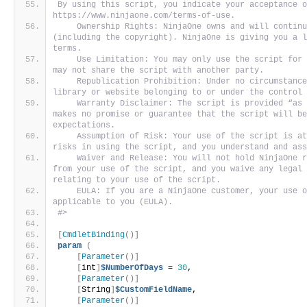
By using this script, you indicate your acceptance o
https://www.ninjaone.com/terms-of-use.
    Ownership Rights: NinjaOne owns and will continu
(including the copyright). NinjaOne is giving you a l
terms. 
    Use Limitation: You may only use the script for 
may not share the script with another party. 
    Republication Prohibition: Under no circumstance
library or website belonging to or under the control
    Warranty Disclaimer: The script is provided “as 
makes no promise or guarantee that the script will be
expectations. 
    Assumption of Risk: Your use of the script is at
risks in using the script, and you understand and as
    Waiver and Release: You will not hold NinjaOne r
from your use of the script, and you waive any legal 
relating to your use of the script. 
    EULA: If you are a NinjaOne customer, your use o
applicable to you (EULA).
#>
[
CmdletBinding
()]
param
(
[
Parameter
()]
[
int
]
$NumberOfDays
 = 
30
,
[
Parameter
()]
[
String
]
$CustomFieldName
,
[
Parameter
()]