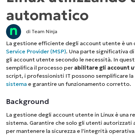
automatico
CONTATTO COMMERCIALE
G
CONTATTO COMMERCIALE
G
CONTATTO COMMERCIALE
CONTATTO COMMERCIALE
GUARDA
G
PIATTAFORMA
di Team Ninja
La gestione efficiente degli account utente è un c
Service Provider (MSP)
. Una parte significativa di
gli account utente secondo le necessità. In questo
semplifica il processo per
abilitare gli account u
script, i professionisti IT possono semplificare l
sistema
e garantire un funzionamento corretto.
Background
La gestione degli account utente in Linux è una r
sistema. Garantire che solo gli utenti autorizzati
per mantenere la sicurezza e l’integrità operativa