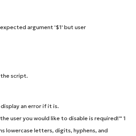
expected argument '$1' but user
the script.
splay an error if it is.
the user you would like to disable is required!'"
1
ns lowercase letters, digits, hyphens, and