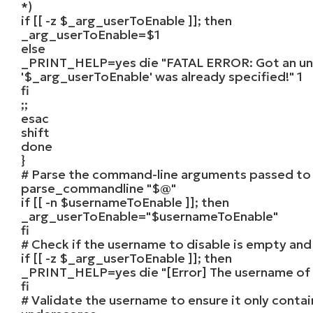
*)
if
[[ -z
$_arg_userToEnable
]];
then
_arg_userToEnable
=
$1
else
_PRINT_HELP
=yes die
"FATAL ERROR: Got an un
'$_arg_userToEnable' was already specified!"
1
fi
;;
esac
shift
done
}
# Parse the command-line arguments passed to 
parse_commandline
"$@"
if
[[ -n
$usernameToEnable
]];
then
_arg_userToEnable
=
"$usernameToEnable"
fi
# Check if the username to disable is empty and di
if
[[ -z
$_arg_userToEnable
]];
then
_PRINT_HELP
=yes die
"[Error] The username of 
fi
# Validate the username to ensure it only contai