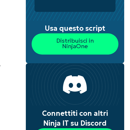
Usa questo script
Distribuisci in
NinjaOne
o
i
Connettiti con altri
e
Ninja IT su Discord