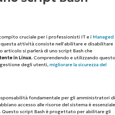
UARDA UNA DEMO
UARDA UNA DEMO
 UNA DEMO
UARDA UNA DEMO
ROADMAP DEI PRODOTTI
ompito cruciale per i professionisti IT e i
Managed
 questa attività consiste nell’abilitare e disabilitare
 articolo si parlerà di uno script Bash che
tente in Linux
. Comprendendo e utilizzando quest
a gestione degli utenti,
migliorare la sicurezza del
esponsabilità fondamentale per gli amministratori d
 abbiano accesso alle risorse del sistema è essenzial
. Questo script Bash è progettato per abilitare gli