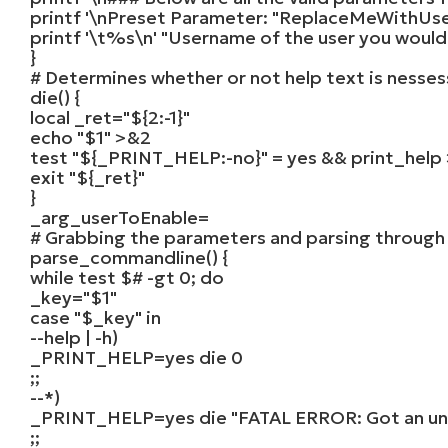
printf
'\nPreset Parameter: "ReplaceMeWithUse
printf
'\t%s\n'
"Username of the user you would l
}
# Determines whether or not help text is nesses
die() {
local _ret=
"${2:-1}"
echo
"$1"
>&
2
test
"${_PRINT_HELP:-no}"
= yes && print_help
exit
"${_ret}"
}
_arg_userToEnable
=
# Grabbing the parameters and parsing through
parse_commandline() {
while
test $# -
gt
0
;
do
_key
=
"$1"
case
"$_key"
in
--help | -h)
_PRINT_HELP
=yes die
0
;;
--*)
_PRINT_HELP
=yes die
"FATAL ERROR: Got an un
;;