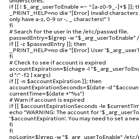
underscores.
if
[[ !
$_arg_userToEnable
=~ ^[a-z0-9_-]+$ ]];
t
_PRINT_HELP
=no die
"[Error] Invalid characte
only have a-z, 0-9 or -, _ characters!"
1
fi
# Search for the user in the /etc/passwd file.
passwdEntry
=
$
(grep -w
"$_arg_userToEnable"
/
if
[[ -z
$passwdEntry
]];
then
_PRINT_HELP
=no die
"[Error] User '$_arg_user
fi
# Check to see if account is expired
accountExpiration
=
$
(chage -l
"$_arg_userToEn
d
":"
-f2 | xargs)
if
[[ -n
$accountExpiration
]];
then
accountExpirationSeconds
=
$
(date -d
"$accoun
currentTime
=
$
(date +
"%s"
)
# Warn if account is expired
if
[[
$accountExpirationSeconds
-
le
$currentTi
echo
"WARNING: The account for '$_arg_userToEn
'$accountExpiration'. You may need to set a new
fi
fi
noLogin
=
$
(grep -w
"$_arg_userToEnable"
/etc/