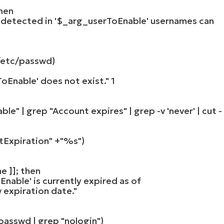
hen
rs detected in '$_arg_userToEnable' usernames can
etc/passwd)
ToEnable' does not exist."
1
able"
| grep
"Account expires"
| grep -v
'never'
| cut -
tExpiration"
+
"%s"
)
me
]];
then
able' is currently expired as of
 expiration date."
passwd | grep
"nologin"
)