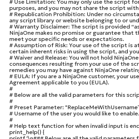
# Use Limitation: You may only use the script fo
purposes, and you may not share the script with
# Republication Prohibition: Under no circumsta
any script library or website belonging to or un
# Warranty Disclaimer: The script is provided “as
NinjaOne makes no promise or guarantee that the 
meet your specific needs or expectations.
# Assumption of Risk: Your use of the script is 
certain inherent risks in using the script, and y
# Waiver and Release: You will not hold NinjaOn
consequences resulting from your use of the scri
remedies you may have against NinjaOne relating
# EULA: If you are a NinjaOne customer, your use
Agreement applicable to you (EULA).
#
# Below are all the valid parameters for this scri
#
# Preset Parameter: "ReplaceMeWithUsername
# Username of the user you would like to enable
#
# Help text function for when invalid input is e
print_help() {
printf
'\n### Below are all the valid parameters f