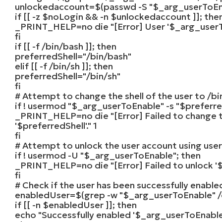
unlockedaccount
=
$
(passwd -S
"$_arg_userToEn
if
[[ -z
$noLogin
&& -n
$unlockedaccount
]];
the
_PRINT_HELP
=no die
"[Error] User '$_arg_userT
fi
if
[[ -f /bin/bash ]];
then
preferredShell
=
"/bin/bash"
elif
[[ -f /bin/sh ]];
then
preferredShell
=
"/bin/sh"
fi
# Attempt to change the shell of the user to /bi
if
! usermod
"$_arg_userToEnable"
-s
"$preferre
_PRINT_HELP
=no die
"[Error] Failed to change 
'$preferredShell'."
1
fi
# Attempt to unlock the user account using use
if
! usermod -U
"$_arg_userToEnable"
;
then
_PRINT_HELP
=no die
"[Error] Failed to unlock
fi
# Check if the user has been successfully enabled
enabledUser
=
$
(grep -w
"$_arg_userToEnable"
/
if
[[ -n
$enabledUser
]];
then
echo
"Successfully enabled '$_arg_userToEnable'