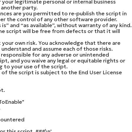
r your legitimate personal or internal business
 another party.
nces are you permitted to re-publish the script in
der the control of any other software provider.
 is” and “as available”, without warranty of any kind.
script will be free from defects or that it will
at your own risk. You acknowledge that there are
ou understand and assume each of those risks.
e responsible for any adverse or unintended
pt, and you waive any legal or equitable rights or
 to your use of the script.
 of the script is subject to the End User License
pt.
ToEnable"
.
ncountered
or this script. ###\n'