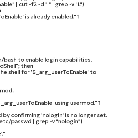
able"
| cut -f2 -d
" "
| grep -v
"L"
)
n
oEnable' is already enabled."
1
n/bash to enable login capabilities.
dShell"
;
then
the shell for '$_arg_userToEnable' to
rmod.
 '$_arg_userToEnable' using usermod."
1
 by confirming 'nologin' is no longer set.
etc/passwd | grep -v
"nologin"
)
."