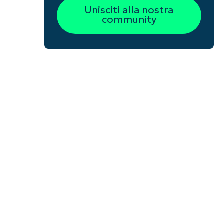
Unisciti alla nostra
community
e