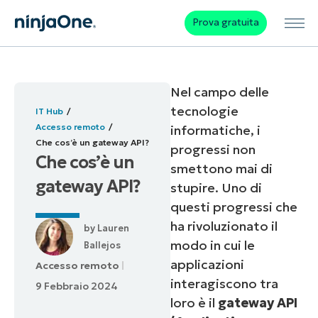
Prova gratuita
Nel campo delle
tecnologie
IT Hub
Accesso remoto
informatiche, i
Che cos’è un gateway API?
progressi non
Che cos’è un
smettono mai di
gateway API?
stupire. Uno di
questi progressi che
ha rivoluzionato il
by
Lauren
modo in cui le
Ballejos
applicazioni
Accesso remoto
interagiscono tra
9 Febbraio 2024
loro è il
gateway API