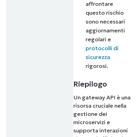
affrontare
questo rischio
sono necessari
aggiornamenti
regolari e
protocolli di
sicurezza
rigorosi.
Inizia la tua prova di 14 giorni
Riepilogo
Nessuna carta di credito richiesta, accesso
completo a tutte le funzionalità
First
Un gateway API è una
and
risorsa cruciale nella
last
name*
gestione dei
Business
email*
microservizi e
supporta interazioni
Phone