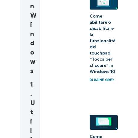
n
W
Come
abilitare o
i
disabilitare
n
la
funzionalità
d
del
o
touchpad
“Tocca per
w
cliccare” in
s
Windows 10
DI
RAINE GREY
1
.
U
t
i
l
Come