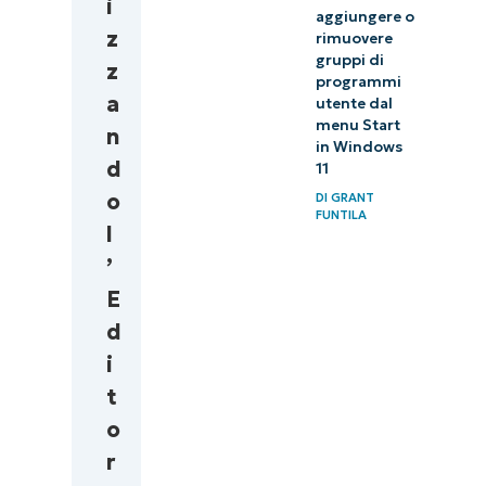
i
aggiungere o
z
rimuovere
gruppi di
z
programmi
a
utente dal
menu Start
n
in Windows
d
11
o
DI
GRANT
FUNTILA
l
’
E
d
i
t
o
r