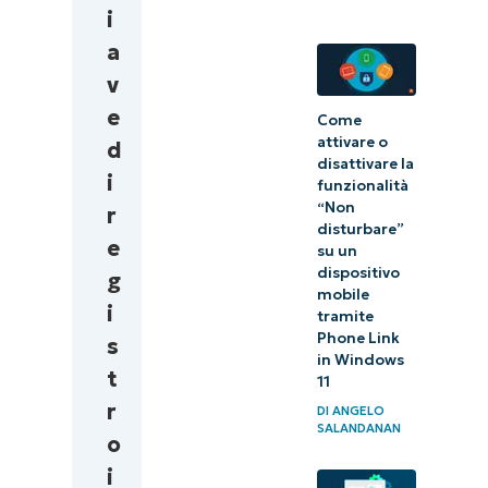
i
con la
a
riga di
v
comando
e
Come
Best
attivare o
d
disattivare la
practice
i
funzionalità
per la
“Non
r
disturbare”
modifica
e
su un
del
dispositivo
g
mobile
Registro
i
tramite
di
Phone Link
s
in Windows
Windows
t
11
r
Conclusioni
DI
ANGELO
SALANDANAN
o
i