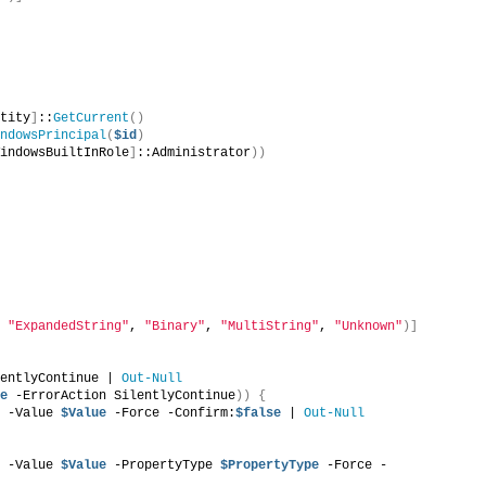
ntity
]
::
GetCurrent
()
indowsPrincipal
(
$id
)
WindowsBuiltInRole
]
::Administrator
))
, 
"ExpandedString"
, 
"Binary"
, 
"MultiString"
, 
"Unknown"
)]
lentlyContinue | 
Out-Null
me
 -ErrorAction SilentlyContinue
))
{
e
 -Value 
$Value
 -Force -Confirm:
$false
 | 
Out-Null
e
 -Value 
$Value
 -PropertyType 
$PropertyType
 -Force -