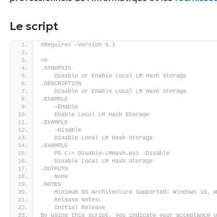
Le script
#Requires -Version 5.1
<#
.SYNOPSIS
    Disable or Enable Local LM Hash Storage
.DESCRIPTION
    Disable or Enable Local LM Hash Storage
.EXAMPLE
    -Enable
    Enable Local LM Hash Storage
.EXAMPLE
    -Disable
    Disable Local LM Hash Storage
.EXAMPLE
    PS C:> Disable-LMHash.ps1 -Disable
    Disable Local LM Hash Storage
.OUTPUTS
    None
.NOTES
    Minimum OS Architecture Supported: Windows 10, 
    Release Notes:
    Initial Release
By using this script, you indicate your acceptance o