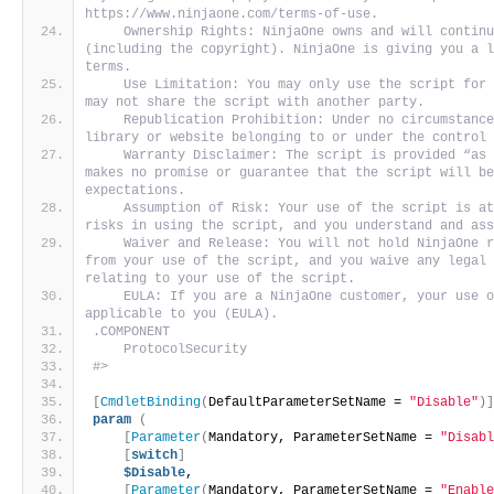
https://www.ninjaone.com/terms-of-use.
    Ownership Rights: NinjaOne owns and will continu
(including the copyright). NinjaOne is giving you a l
terms. 
    Use Limitation: You may only use the script for 
may not share the script with another party. 
    Republication Prohibition: Under no circumstance
library or website belonging to or under the control
    Warranty Disclaimer: The script is provided “as 
makes no promise or guarantee that the script will be
expectations. 
    Assumption of Risk: Your use of the script is at
risks in using the script, and you understand and as
    Waiver and Release: You will not hold NinjaOne r
from your use of the script, and you waive any legal 
relating to your use of the script. 
    EULA: If you are a NinjaOne customer, your use o
applicable to you (EULA).
.COMPONENT
    ProtocolSecurity
#>
[
CmdletBinding
(
DefaultParameterSetName = 
"Disable"
)
param
(
[
Parameter
(
Mandatory, ParameterSetName = 
"Disab
[
switch
]
$Disable
,
[
Parameter
(
Mandatory, ParameterSetName = 
"Enabl