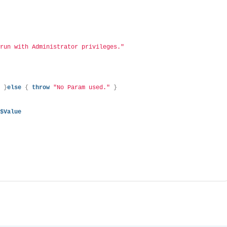
 run with Administrator privileges."
"
0
}
else
{
throw
"No Param used."
}
 
$Value