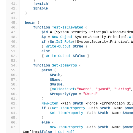
[
switch
]
$Enable
)
begin
{
function
Test-IsElevated
{
$id
 = 
[
System.Security.Principal.WindowsIde
$p
 = 
New-Object
 System.Security.Principal.
W
if
(
$p
.
IsInRole
([
System.Security.Principal.
{
Write-Output
$true
}
else
{
Write-Output
$false
}
}
function
Set-ItemProp
{
param
(
$Path
,
$Name
,
$Value
,
[
ValidateSet
(
"DWord"
, 
"QWord"
, 
"String"
$PropertyType
 = 
"DWord"
)
New-Item
 -Path 
$Path
 -Force -ErrorAction Si
if
((
Get-ItemProperty
 -Path 
$Path
 -Name 
$Na
Set-ItemProperty
 -Path 
$Path
 -Name 
$Nam
}
else
{
New-ItemProperty
 -Path 
$Path
 -Name 
$Nam
Confirm:
$false
 | 
Out-Null