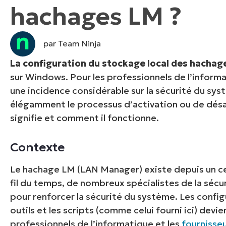
hachages LM ?
CONTACTER NOTRE ÉQUIPE COMMERC
CONTACTER NOTRE ÉQUIPE C
CONTACTER NOTRE ÉQUIPE C
FEUILLE DE ROUTE PRODUIT
DÉMONSTRATION
PLA
DÉMONSTRATION
CONTACTER NOTRE ÉQUIPE C
par Team Ninja
DÉMONSTRATION
La configuration du stockage local des hachag
sur Windows. Pour les professionnels de l’informa
une incidence considérable sur la sécurité du syst
élégamment le processus d’activation ou de désac
signifie et comment il fonctionne.
Contexte
Le hachage LM (LAN Manager) existe depuis un cer
fil du temps, de nombreux spécialistes de la sé
pour renforcer la sécurité du système. Les config
outils et les scripts (comme celui fourni ici) dev
professionnels de l’informatique et les
fournisse