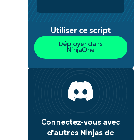
Utiliser ce script
s
Déployer dans
NinjaOne
u
M
Connectez-vous avec
d'autres Ninjas de