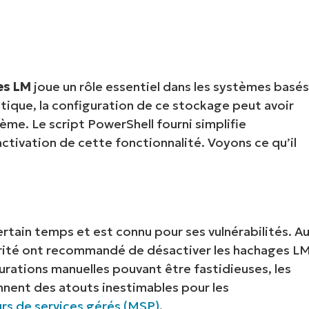
IALE
OMMERCIALE
VIDÉO DE DÉMONSTRATION
VIDÉO DE
OMMERCIALE
VIDÉO DE
TEFORME
OMMERCIALE
VIDÉO DE
es LM
joue un rôle essentiel dans les systèmes basé
tique, la configuration de ce stockage peut avoir
ème. Le script PowerShell fourni simplifie
tivation de cette fonctionnalité. Voyons ce qu’il
tain temps et est connu pour ses vulnérabilités. A
curité ont recommandé de désactiver les hachages L
urations manuelles pouvant être fastidieuses, les
iennent des atouts inestimables pour les
urs de services gérés (MSP)
.