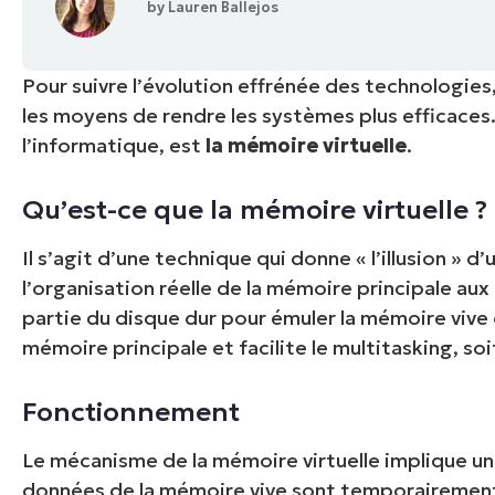
by
Lauren Ballejos
CONTACTER NOTRE ÉQUIPE COMMERC
CONTACTER NOTRE ÉQUIPE C
CONTACTER NOTRE ÉQUIPE C
FEUILLE DE ROUTE PRODUIT
DÉMONSTRATION
PLA
DÉMONSTRATION
Pour suivre l’évolution effrénée des technologies
CONTACTER NOTRE ÉQUIPE C
DÉMONSTRATION
les moyens de rendre les systèmes plus efficaces
l’informatique, est
la mémoire virtuelle
.
Qu’est-ce que la mémoire virtuelle ?
Il s’agit d’une technique qui donne « l’illusion » d
l’organisation réelle de la mémoire principale aux
partie du disque dur pour émuler la mémoire vive 
mémoire principale et facilite le multitasking, soit
Fonctionnement
Le mécanisme de la mémoire virtuelle implique un
données de la mémoire vive sont temporairement