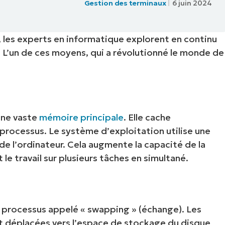
Gestion des terminaux
6 juin 2024
IALE
OMMERCIALE
VIDÉO DE DÉMONSTRATION
VIDÉO DE
OMMERCIALE
VIDÉO DE
TEFORME
, les experts en informatique explorent en continu
OMMERCIALE
VIDÉO DE
. L’un de ces moyens, qui a révolutionné le monde de
’une vaste
mémoire principale
. Elle cache
 processus. Le système d’exploitation utilise une
de l’ordinateur. Cela augmente la capacité de la
 le travail sur plusieurs tâches en simultané.
 processus appelé « swapping » (échange). Les
 déplacées vers l’espace de stockage du disque