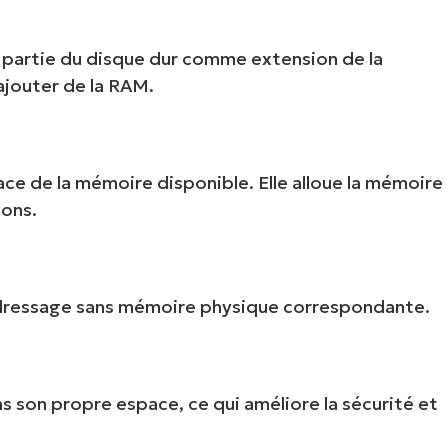
une partie du disque dur comme extension de la
ajouter de la RAM.
cace de la mémoire disponible. Elle alloue la mémoire
ions.
Commencez votre essai de 14 jours
rte de crédit requise, accès complet à toutes les foncti
Prénom
adressage sans mémoire physique correspondante.
et
Nom*
Business
email*
 son propre espace, ce qui améliore la sécurité et
Phone
number*