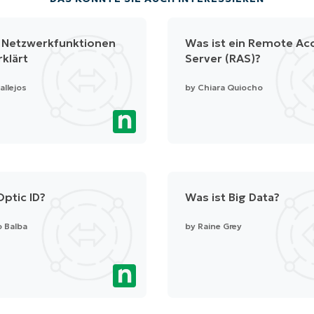
e Netzwerkfunktionen
Was ist ein Remote Ac
rklärt
Server (RAS)?
allejos
by
Chiara Quiocho
Optic ID?
Was ist Big Data?
o Balba
by
Raine Grey