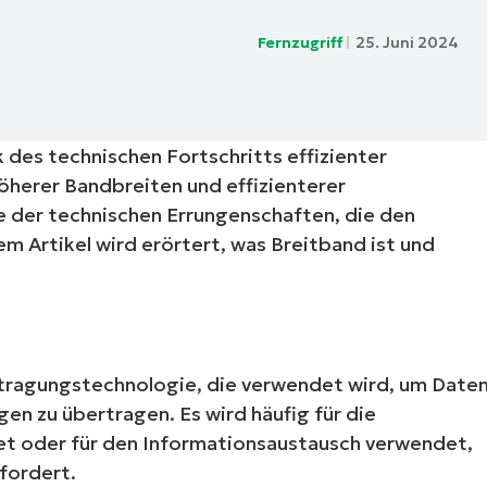
RODUKTVORSTELLUNG ANSEHEN
Fernzugriff
25. Juni 2024
VORSTELLUNG ANSEHEN
RODUKTVORSTELLUNG ANSEHEN
PRODUKT-
RODUKTVORSTELLUNG ANSEHEN
 des technischen Fortschritts effizienter
herer Bandbreiten und effizienterer
ne der technischen Errungenschaften, die den
m Artikel wird erörtert, was Breitband ist und
rtragungstechnologie, die verwendet wird, um Date
n zu übertragen. Es wird häufig für die
et oder für den Informationsaustausch verwendet,
fordert.