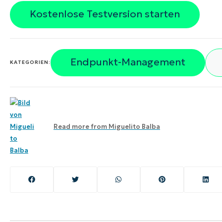
Kostenlose Testversion starten
Endpunkt-Management
KATEGORIEN:
Read more from
Miguelito Balba