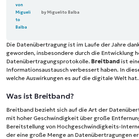
VERTRIEB KONTAKTIEREN
P
by
Miguelito Balba
VERTRIEB KONTAKTIEREN
VERTRIEB KONTAKTIEREN
PRODUKT
P
ROADMAP
PLATTFORM
VERTRIEB KONTAKTIEREN
P
Die Datenübertragung ist im Laufe der Jahre dank
geworden, insbesondere durch die Entwicklung hö
Datenübertragungsprotokolle.
Breitband
ist ei
Informationsaustausch verbessert haben. In diese
welche Auswirkungen es auf die digitale Welt hat.
Was ist Breitband?
Breitband bezieht sich auf die Art der Datenübe
mit hoher Geschwindigkeit über große Entfernunge
Bereitstellung von Hochgeschwindigkeits-Intern
der eine große Menge an Datenübertragungen er