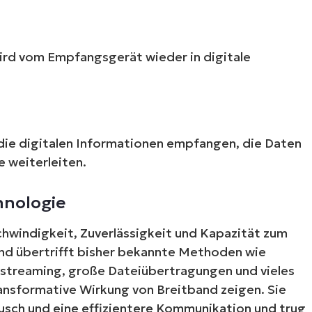
ird vom Empfangsgerät wieder in digitale
die digitalen Informationen empfangen, die Daten
e weiterleiten.
Starten Sie Ihre 14-tägige Testversion
e Kreditkarte erforderlich, voller Zugriff auf alle Funkt
hnologie
First
and
last
chwindigkeit, Zuverlässigkeit und Kapazität zum
name*
Business
nd übertrifft bisher bekannte Methoden wie
email*
streaming, große Dateiübertragungen und vieles
ransformative Wirkung von Breitband zeigen. Sie
Phone
number*
usch und eine effizientere Kommunikation und trug