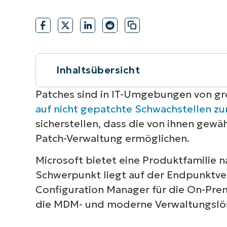
VERTRIEB KONTAKTIEREN
P
VERTRIEB KONTAKTIEREN
VERTRIEB KONTAKTIEREN
PRODUKT
P
ROADMAP
PLATTFORM
VERTRIEB KONTAKTIEREN
P
Inhaltsübersicht
Kurzüberblick
Patches sind in IT-Umgebungen von g
auf nicht gepatchte Schwachstellen z
Verfügt Microsoft Intune über eine 
sicherstellen, dass die von ihnen gewä
Patch-Verwaltung ermöglichen.
Für wen ist das Patch-Management vo
Microsoft bietet eine Produktfamilie 
Vergleich zwischen Intune und Ninj
Schwerpunkt liegt auf der Endpunktve
Configuration Manager für die On-Prem
Starten Sie mit NinjaOne Patch Man
die MDM- und moderne Verwaltungslös