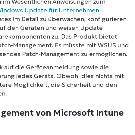
hm im Wesentlichen Anweisungen zum
indows Update für Unternehmen
ates im Detail zu überwachen, konfigurieren
 auf den Geräten und weisen Update-
warekomponenten zu. Das Produkt bietet
s Patch-Management. Es müsste mit WSUS und
ssendes Patch-Management zu ermöglichen.
ark auf die Geräteanmeldung sowie die
Starten Sie Ihre 14-tägige Testversion
rung jedes Geräts. Obwohl dies nichts mit
itere Möglichkeit, die Sicherheit und den
First
en.
and
rte erforderlich, voller
last
name*
uf alle Funktionen
Business
agement von Microsoft Intune
email*
Phone
number*