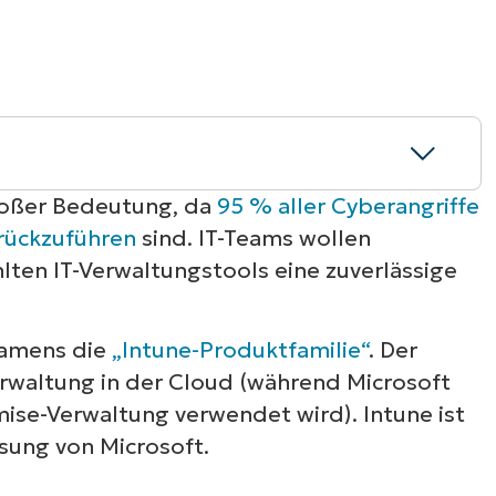
RODUKTVORSTELLUNG ANSEHEN
VORSTELLUNG ANSEHEN
RODUKTVORSTELLUNG ANSEHEN
PRODUKT-
RODUKTVORSTELLUNG ANSEHEN
roßer Bedeutung, da
95 % aller Cyberangriffe
urückzuführen
sind. IT-Teams wollen
Patch-Verwaltung?
hlten IT-Verwaltungstools eine zuverlässige
n Microsoft Intune geeignet?
namens die
„Intune-Produktfamilie“
. Der
aOne Patch Management
rwaltung in der Cloud (während Microsoft
ise-Verwaltung verwendet wird). Intune ist
agement
ung von Microsoft.