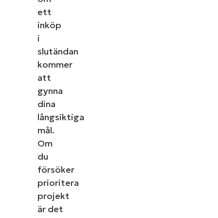
number*
ett
inköp
Country
i
slutändan
Company
name*
kommer
att
gynna
dina
Se NinjaOne in 
långsiktiga
mål.
Bläddra bland våra on-demand-demonstrationer för at
Om
uppgifter som hantering av enheter, patchning, M
du
mer.
försöker
prioritera
Utforska demos
projekt
är det