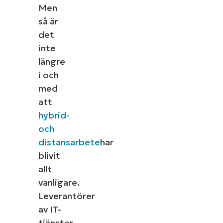
Men
så är
det
inte
längre
i och
med
att
hybrid-
och
distansarbete
har
blivit
allt
vanligare.
Leverantörer
av IT-
tjänster