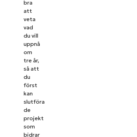
bra
att
veta
vad
du vill
uppnå
om
tre år,
så att
du
först
kan
slutföra
de
projekt
som
bidrar