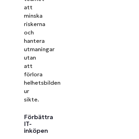
att
minska
riskerna
och
hantera
utmaningar
utan
att
förlora
helhetsbilden
ur
sikte.
Förbättra
IT-
inköpen