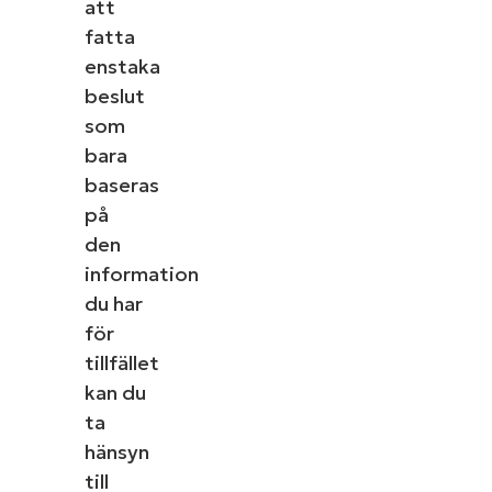
att
fatta
enstaka
beslut
som
bara
baseras
på
den
information
du har
för
tillfället
kan du
ta
hänsyn
till