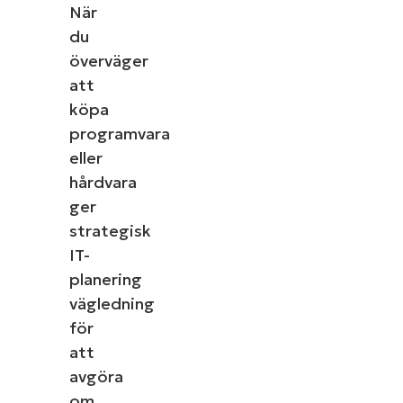
När
du
överväger
att
köpa
programvara
eller
hårdvara
ger
Starta en gratis provperiod med den 
strategisk
IT Management enli
IT-
Det behövs inget kreditkort, full åtkomst 
planering
First
and
vägledning
last
name*
för
Business
att
email*
avgöra
Phone
om