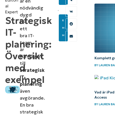
Editori
är en
al
nödvändig
,
Expert
dygd
Strategisk
för
R
ett
M
IT-
bra IT-
M
planering:
team,
är
Översikt
förmågan
Komplett gu
till
med
BY
LAUREN BA
strategisk
exempel
IT-
planering
även
Vad är iPad
avgörande.
Access
En bra
BY
LAUREN BA
strategisk