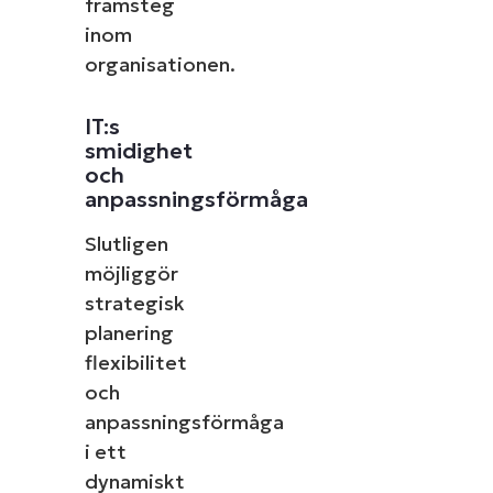
framsteg
inom
organisationen.
IT:s
smidighet
och
anpassningsförmåga
Slutligen
möjliggör
strategisk
planering
flexibilitet
och
anpassningsförmåga
i ett
dynamiskt