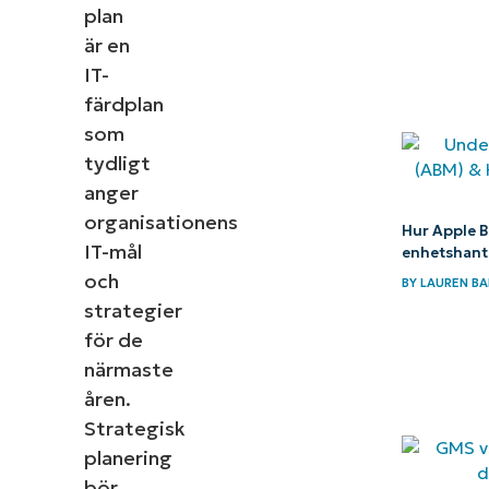
plan
är en
IT-
färdplan
som
tydligt
anger
organisationens
Hur Apple B
IT-mål
enhetshant
och
BY
LAUREN BA
strategier
för de
närmaste
åren.
Strategisk
planering
bör