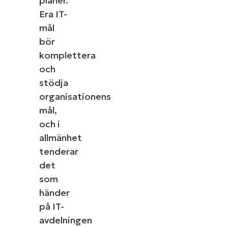
planer.
Era IT-
mål
bör
komplettera
och
stödja
organisationens
mål,
och i
allmänhet
tenderar
det
som
händer
på IT-
avdelningen