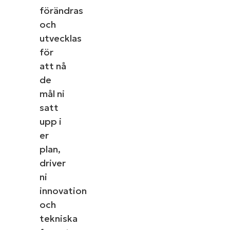
förändras
och
utvecklas
för
att nå
de
mål ni
satt
upp i
er
plan,
driver
ni
innovation
och
tekniska