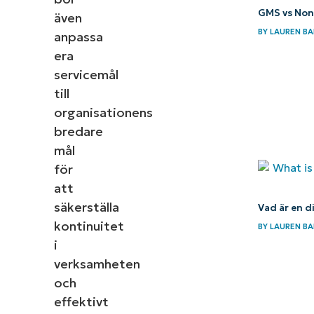
GMS vs Non-
även
BY
LAUREN BA
anpassa
era
servicemål
till
organisationens
bredare
mål
för
att
säkerställa
Vad är en d
kontinuitet
BY
LAUREN BA
i
verksamheten
och
effektivt