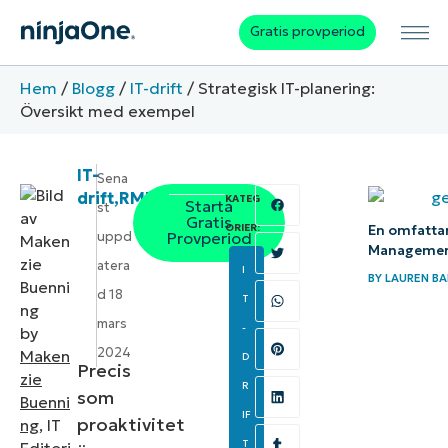
Gratis provperiod
Hem
/
Blogg
/
IT-drift
/
Strategisk IT-planering:
Översikt med exempel
IT-
Sena
drift
,
RMM
KATEG
Starta
st
Gratis
ORIER:
En omfattan
uppd
Provperiod
Manageme
atera
I
BY
LAUREN BA
d
18
T
mars
-
by
2024
Maken
D
Precis
zie
R
som
Buenni
IF
proaktivitet
ng
, IT
T