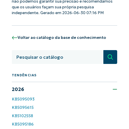
não podemos garantir sua precisão e recomendamos
que os usuários façam sua própria pesquisa
independente. Gerado em 2026-06-30 07:16 PM
Voltar ao catálogo da base de conhecimento
Pesquisa
TENDÊNCIAS
Comece a usar as análises de KB
2026
orientadas por IA do NinjaOne!
First
KB5095093
and
last
KB5095615
name*
Business
KB5102558
email*
KB5095186