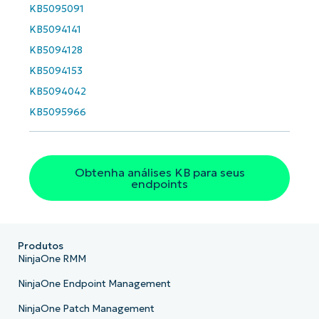
KB5095091
Phone
number*
KB5094141
KB5094128
País
KB5094153
KB5094042
Company
name*
KB5095966
Obtenha análises KB para seus
endpoints
Produtos
NinjaOne RMM
NinjaOne Endpoint Management
NinjaOne Patch Management