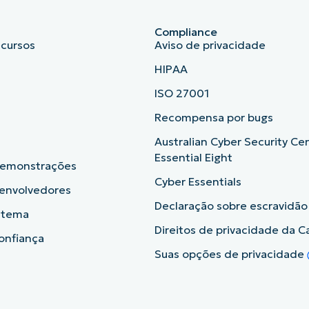
Compliance
ecursos
Aviso de privacidade
HIPAA
ISO 27001
b
Recompensa por bugs
Australian Cyber Security Ce
Essential Eight
demonstrações
Cyber Essentials
senvolvedores
Declaração sobre escravidã
istema
Direitos de privacidade da Ca
onfiança
Suas opções de privacidade