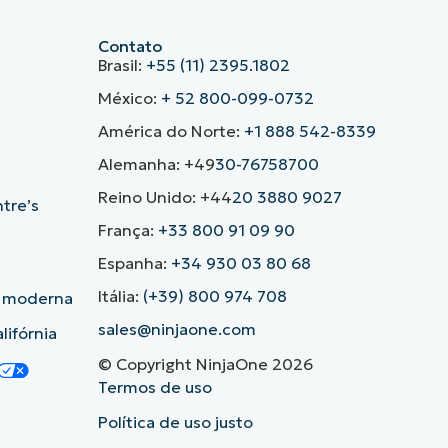
Contato
Brasil:
+55 (11) 2395.1802
México:
+ 52 800-099-0732
América do Norte:
+1 888 542-8339
Alemanha: +49
30-76758700
Reino Unido: +44
20 3880 9027
ntre’s
França:
+33 800 91 09 90
Espanha:
+34 930 03 80 68
Itália:
(+39) 800 974 708
o moderna
sales@ninjaone.com
lifórnia
© Copyright NinjaOne 2026
Termos de uso
Política de uso justo