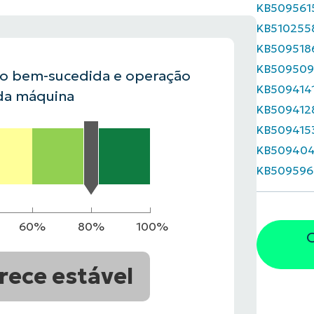
KB509561
KB510255
VER DEMONSTRAÇÃO
ROADMAP DO
KB509518
NDAS
VER DEMONSTRAÇÃO
KB509509
ão bem-sucedida e operação
KB509414
da máquina
KB509412
KB509415
KB50940
KB509596
60%
80%
100%
O
rece estável