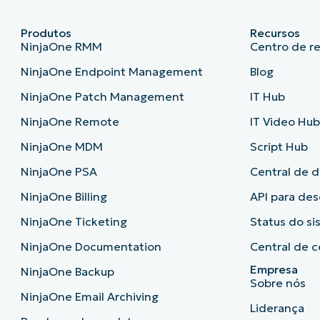
Produtos
Recursos
NinjaOne RMM
Centro de r
NinjaOne Endpoint Management
Blog
NinjaOne Patch Management
IT Hub
NinjaOne Remote
IT Video Hu
NinjaOne MDM
Script Hub
NinjaOne PSA
Central de 
NinjaOne Billing
API para de
NinjaOne Ticketing
Status do s
NinjaOne Documentation
Central de c
Empresa
NinjaOne Backup
Sobre nós
NinjaOne Email Archiving
Liderança