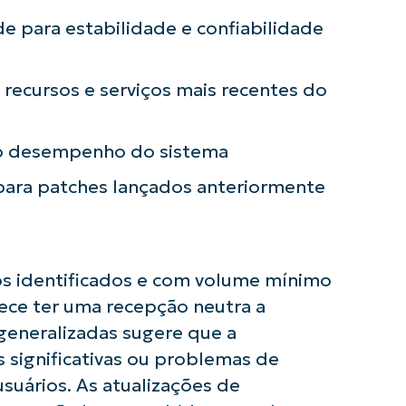
First
and
 para estabilidade e confiabilidade
last
name*
Business
email*
recursos e serviços mais recentes do
Phone
number*
 o desempenho do sistema
 para patches lançados anteriormente
País
Company
name*
s identificados e com volume mínimo
rece ter uma recepção neutra a
 generalizadas sugere que a
s significativas ou problemas de
suários. As atualizações de