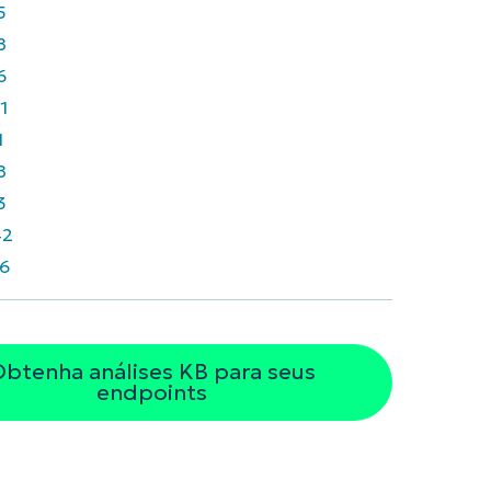
5
8
6
1
1
8
3
42
6
btenha análises KB para seus
endpoints