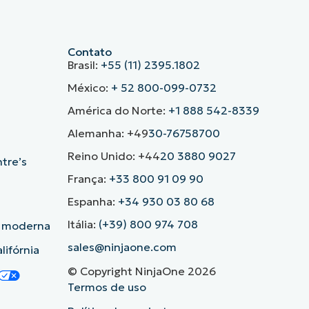
Contato
Brasil:
+55 (11) 2395.1802
México:
+ 52 800-099-0732
América do Norte:
+1 888 542-8339
Alemanha: +49
30-76758700
Reino Unido: +44
20 3880 9027
ntre’s
França:
+33 800 91 09 90
Espanha:
+34 930 03 80 68
Itália:
(+39) 800 974 708
o moderna
sales@ninjaone.com
lifórnia
© Copyright NinjaOne 2026
Termos de uso