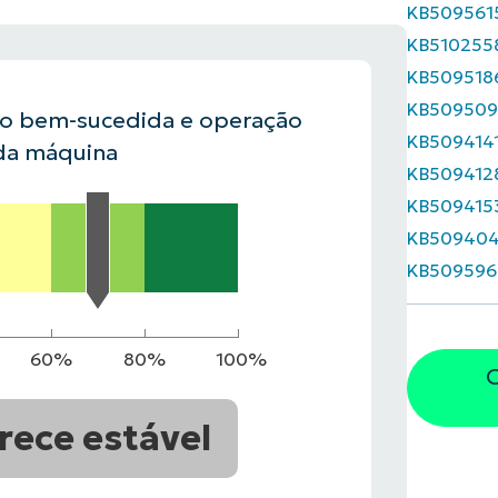
KB509561
KB510255
VER DEMONSTRAÇÃO
ROADMAP DO
KB509518
NDAS
VER DEMONSTRAÇÃO
KB509509
ão bem-sucedida e operação
KB509414
da máquina
KB509412
KB509415
KB50940
KB509596
60%
80%
100%
O
rece estável