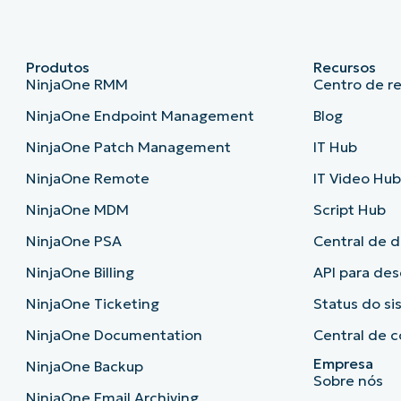
Produtos
Recursos
NinjaOne RMM
Centro de r
NinjaOne Endpoint Management
Blog
NinjaOne Patch Management
IT Hub
NinjaOne Remote
IT Video Hu
NinjaOne MDM
Script Hub
NinjaOne PSA
Central de 
NinjaOne Billing
API para de
NinjaOne Ticketing
Status do s
NinjaOne Documentation
Central de c
Empresa
NinjaOne Backup
Sobre nós
NinjaOne Email Archiving