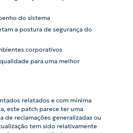
usar as análises de KB orientadas por IA do
First
and
penho do sistema
last
name*
Business
fetam a postura de segurança do
email*
Phone
bientes corporativos
number*
 qualidade para uma melhor
País
Company
name*
tados relatados e com mínima
a, este patch parece ter uma
cia de reclamações generalizadas ou
ualização tem sido relativamente