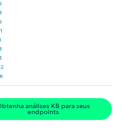
5
8
6
1
1
8
3
42
6
btenha análises KB para seus
endpoints