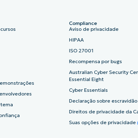
Compliance
ecursos
Aviso de privacidade
HIPAA
ISO 27001
b
Recompensa por bugs
Australian Cyber Security Ce
Essential Eight
demonstrações
Cyber Essentials
senvolvedores
Declaração sobre escravidã
istema
Direitos de privacidade da Ca
onfiança
Suas opções de privacidade