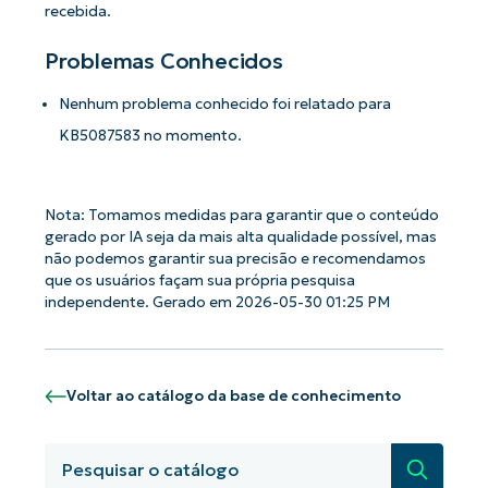
recebida.
Problemas Conhecidos
Nenhum problema conhecido foi relatado para
KB5087583 no momento.
Comece a usar as análises de KB
Nota: Tomamos medidas para garantir que o conteúdo
orientadas por IA do NinjaOne!
gerado por IA seja da mais alta qualidade possível, mas
First
não podemos garantir sua precisão e recomendamos
and
que os usuários façam sua própria pesquisa
last
independente. Gerado em 2026-05-30 01:25 PM
name*
Business
email*
Phone
Voltar ao catálogo da base de conhecimento
number*
País
Pesquisa