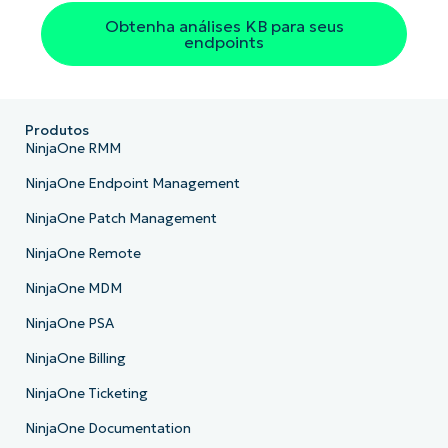
Obtenha análises KB para seus
endpoints
Produtos
NinjaOne RMM
NinjaOne Endpoint Management
NinjaOne Patch Management
NinjaOne Remote
NinjaOne MDM
NinjaOne PSA
NinjaOne Billing
NinjaOne Ticketing
NinjaOne Documentation