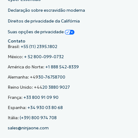
Declaração sobre escravidão moderna
Direitos de privacidade da Califórnia
Suas opções de privacidade
Contato
Brasil:
+55 (11) 2395.1802
México:
+ 52 800-099-0732
América do Norte:
+1 888 542-8339
Alemanha: +49
30-76758700
Reino Unido: +44
20 3880 9027
França:
+33 800 91 09 90
Espanha:
+34 930 03 80 68
Itália:
(+39) 800 974 708
sales@ninjaone.com