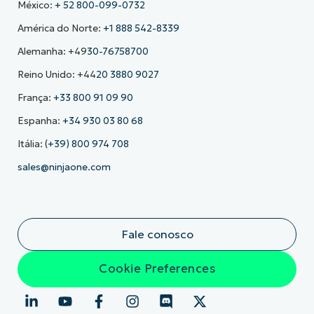
México:
+ 52 800-099-0732
América do Norte:
+1 888 542-8339
Alemanha: +49
30-76758700
Reino Unido: +44
20 3880 9027
França:
+33 800 91 09 90
Espanha:
+34 930 03 80 68
Itália:
(+39) 800 974 708
sales@ninjaone.com
Fale conosco
Cookie Preferences