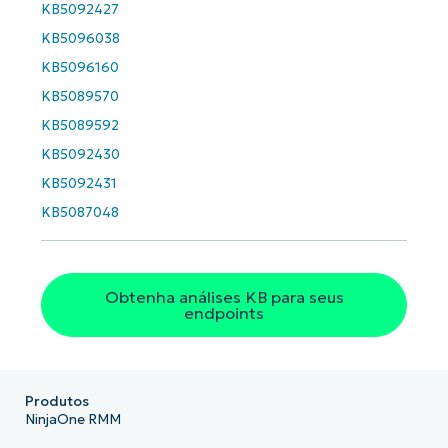
KB5092427
KB5096038
KB5096160
KB5089570
KB5089592
KB5092430
KB5092431
KB5087048
Obtenha análises KB para seus
endpoints
Produtos
NinjaOne RMM