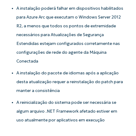
A instalação poderá falhar em dispositivos habilitados
para Azure Arc que executam o Windows Server 2012
R2, a menos que todos os pontos de extremidade
Comece a usar as análises de KB
necessários para Atualizações de Segurança
orientadas por IA do NinjaOne!
Estendidas estejam configurados corretamente nas
First
and
configurações de rede do agente da Máquina
last
name*
Conectada
Business
email*
A instalação do pacote de idiomas após a aplicação
Phone
desta atualização requer a reinstalação do patch para
number*
manter a consistência
País
A reinicialização do sistema pode ser necessária se
algum arquivo .NET Framework afetado estiver em
Company
uso atualmente por aplicativos em execução
name*