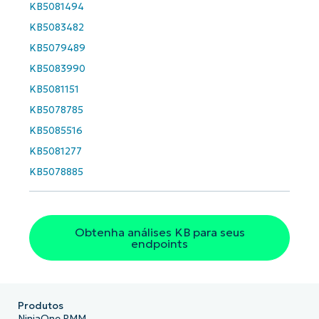
KB5081494
KB5083482
KB5079489
KB5083990
KB5081151
KB5078785
KB5085516
KB5081277
KB5078885
Obtenha análises KB para seus
endpoints
Produtos
NinjaOne RMM