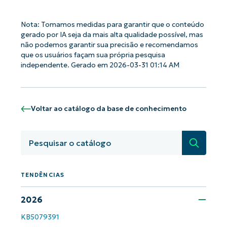
Nota: Tomamos medidas para garantir que o conteúdo
gerado por IA seja da mais alta qualidade possível, mas
não podemos garantir sua precisão e recomendamos
Comece a usar as análises de KB
que os usuários façam sua própria pesquisa
independente. Gerado em 2026-03-31 01:14 AM
orientadas por IA do NinjaOne!
First
and
last
name*
Voltar ao catálogo da base de conhecimento
Business
email*
Pesquisa
Phone
number*
País
TENDÊNCIAS
2026
Company
name*
KB5079391