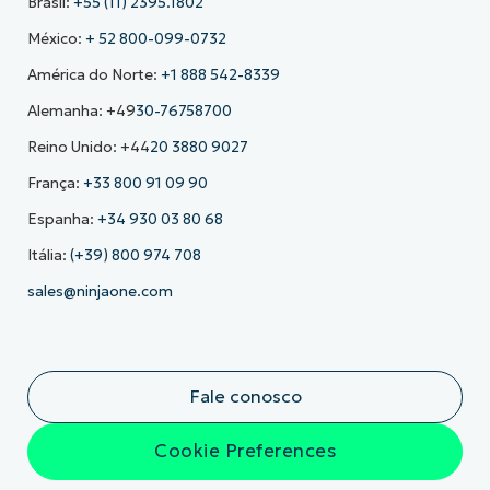
Brasil:
+55 (11) 2395.1802
México:
+ 52 800-099-0732
América do Norte:
+1 888 542-8339
Alemanha: +49
30-76758700
Reino Unido: +44
20 3880 9027
França:
+33 800 91 09 90
Espanha:
+34 930 03 80 68
Itália:
(+39) 800 974 708
sales@ninjaone.com
Fale conosco
Cookie Preferences