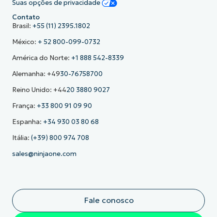
Suas opções de privacidade
Contato
Brasil:
+55 (11) 2395.1802
México:
+ 52 800-099-0732
América do Norte:
+1 888 542-8339
Alemanha: +49
30-76758700
Reino Unido: +44
20 3880 9027
França:
+33 800 91 09 90
Espanha:
+34 930 03 80 68
Itália:
(+39) 800 974 708
sales@ninjaone.com
Fale conosco