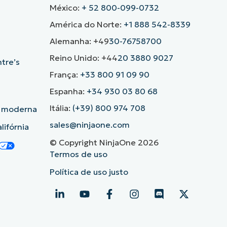
México:
+ 52 800-099-0732
América do Norte:
+1 888 542-8339
Alemanha: +49
30-76758700
Reino Unido: +44
20 3880 9027
ntre’s
França:
+33 800 91 09 90
Espanha:
+34 930 03 80 68
Itália:
(+39) 800 974 708
o moderna
sales@ninjaone.com
lifórnia
© Copyright NinjaOne 2026
Termos de uso
Política de uso justo