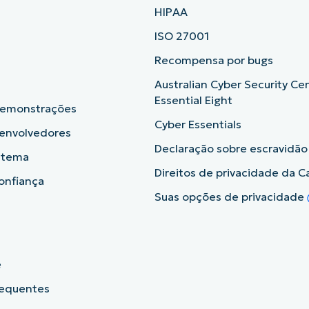
HIPAA
ISO 27001
b
Recompensa por bugs
Australian Cyber Security Ce
Essential Eight
demonstrações
Cyber Essentials
senvolvedores
Declaração sobre escravidã
istema
Direitos de privacidade da Ca
onfiança
Suas opções de privacidade
e
requentes