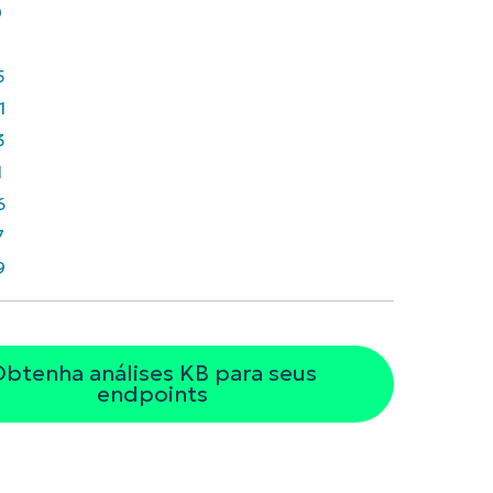
0
5
1
3
1
6
7
9
btenha análises KB para seus
endpoints