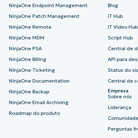
NinjaOne Endpoint Management
Blog
NinjaOne Patch Management
IT Hub
NinjaOne Remote
IT Video Hu
NinjaOne MDM
Script Hub
NinjaOne PSA
Central de 
NinjaOne Billing
API para de
NinjaOne Ticketing
Status do s
NinjaOne Documentation
Central de c
Empresa
NinjaOne Backup
Sobre nós
NinjaOne Email Archiving
Liderança
Roadmap do produto
Comunidad
Perguntas f