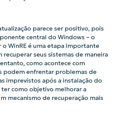
last
name*
Business
email*
ualização parece ser positivo, pois
Phone
number*
mponente central do Windows – o
r o WinRE é uma etapa importante
País
m recuperar seus sistemas de maneira
 entanto, como acontece com
Company
ios podem enfrentar problemas de
name*
s imprevistos após a instalação do
e ter como objetivo melhorar a
 um mecanismo de recuperação mais