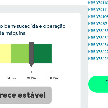
KB507411
KB5074111
VER DEMONSTRAÇÃO
ROADMAP DO
KB507410
NDAS
VER DEMONSTRAÇÃO
KB507483
ão bem-sucedida e operação
KB507813
da máquina
KB507813
KB507813
KB507812
KB507812
60%
80%
100%
O
rece estável