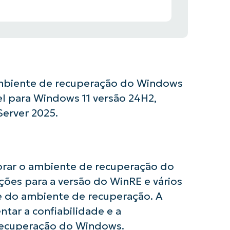
 ambiente de recuperação do Windows
el para Windows 11 versão 24H2,
erver 2025.
horar o ambiente de recuperação do
ações para a versão do WinRE e vários
e do ambiente de recuperação. A
usar as análises de KB orientadas por IA do
tar a confiabilidade e a
First
and
recuperação do Windows.