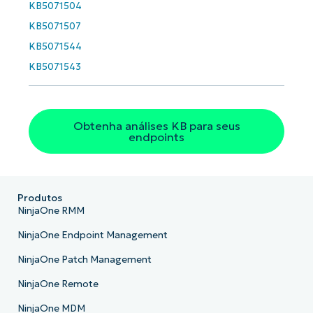
KB5071504
KB5071507
País
KB5071544
KB5071543
Company
name*
Obtenha análises KB para seus
endpoints
Produtos
NinjaOne RMM
NinjaOne Endpoint Management
NinjaOne Patch Management
NinjaOne Remote
NinjaOne MDM