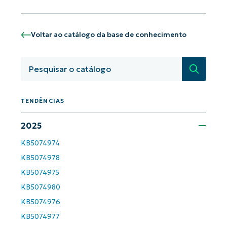
Voltar ao catálogo da base de conhecimento
Pesquisa
TENDÊNCIAS
2025
Comece a usar as análises de KB
KB5074974
orientadas por IA do NinjaOne!
First
KB5074978
and
last
KB5074975
name*
KB5074980
Business
email*
KB5074976
KB5074977
Phone
number*