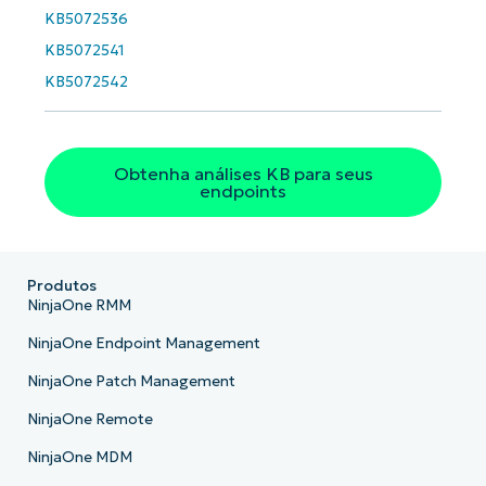
KB5072536
País
KB5072541
KB5072542
Company
name*
Obtenha análises KB para seus
endpoints
Produtos
NinjaOne RMM
NinjaOne Endpoint Management
NinjaOne Patch Management
NinjaOne Remote
NinjaOne MDM