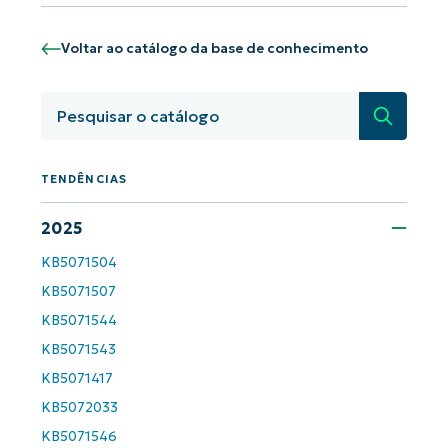
Voltar ao catálogo da base de conhecimento
Pesquisa
TENDÊNCIAS
2025
Comece a usar as análises de KB
KB5071504
orientadas por IA do NinjaOne!
KB5071507
First
and
KB5071544
last
name*
KB5071543
Business
email*
KB5071417
KB5072033
Phone
number*
KB5071546