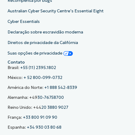
Recompensa por bugs
Australian Cyber Security Centre’s Essential Eight
Cyber Essentials
Declaração sobre escravidão moderna
Direitos de privacidade da Califórnia
Suas opções de privacidade
Contato
Brasil:
+55 (11) 2395.1802
México:
+ 52 800-099-0732
América do Norte:
+1 888 542-8339
Alemanha: +49
30-76758700
Reino Unido: +44
20 3880 9027
França:
+33 800 91 09 90
Espanha:
+34 930 03 80 68