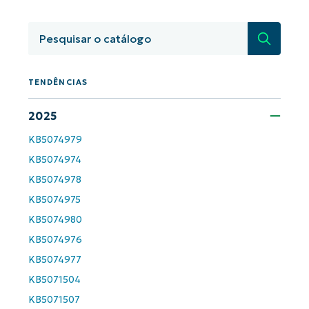
Pesquisa
TENDÊNCIAS
2025
KB5074979
Comece a usar as análises de KB
KB5074974
orientadas por IA do NinjaOne!
KB5074978
First
and
KB5074975
last
name*
KB5074980
Business
email*
KB5074976
KB5074977
Phone
number*
KB5071504
KB5071507