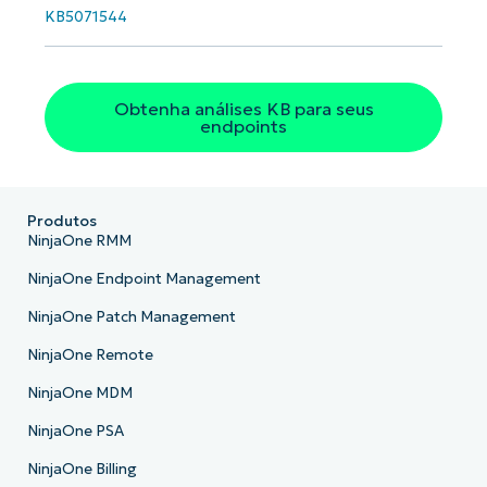
País
KB5071544
Company
name*
Obtenha análises KB para seus
endpoints
Produtos
NinjaOne RMM
NinjaOne Endpoint Management
NinjaOne Patch Management
NinjaOne Remote
NinjaOne MDM
NinjaOne PSA
NinjaOne Billing