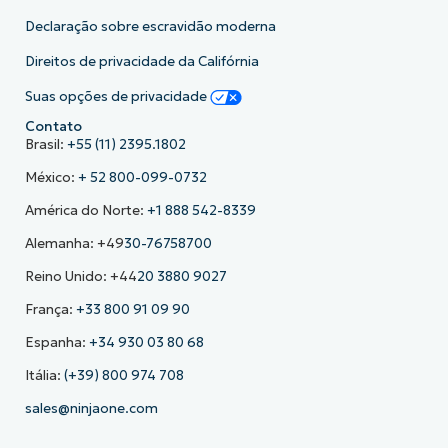
Declaração sobre escravidão moderna
Direitos de privacidade da Califórnia
Suas opções de privacidade
Contato
Brasil:
+55 (11) 2395.1802
México:
+ 52 800-099-0732
América do Norte:
+1 888 542-8339
Alemanha: +49
30-76758700
Reino Unido: +44
20 3880 9027
França:
+33 800 91 09 90
Espanha:
+34 930 03 80 68
Itália:
(+39) 800 974 708
sales@ninjaone.com