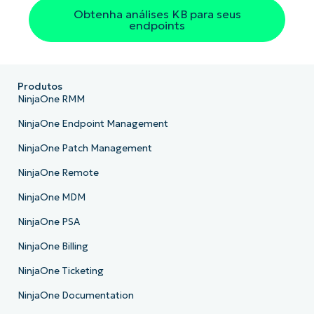
Obtenha análises KB para seus
Company
endpoints
name*
Produtos
NinjaOne RMM
NinjaOne Endpoint Management
NinjaOne Patch Management
NinjaOne Remote
NinjaOne MDM
NinjaOne PSA
NinjaOne Billing
NinjaOne Ticketing
NinjaOne Documentation