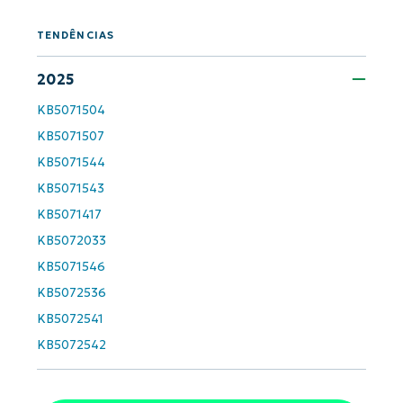
TENDÊNCIAS
2025
KB5071504
KB5071507
Comece a usar as análises de KB
KB5071544
orientadas por IA do NinjaOne!
KB5071543
First
KB5071417
and
last
name*
KB5072033
Business
KB5071546
email*
KB5072536
Phone
KB5072541
number*
KB5072542
País