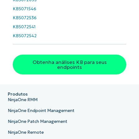
number*
KB5071546
País
KB5072536
KB5072541
KB5072542
Company
name*
Obtenha análises KB para seus
endpoints
Produtos
NinjaOne RMM
NinjaOne Endpoint Management
NinjaOne Patch Management
NinjaOne Remote