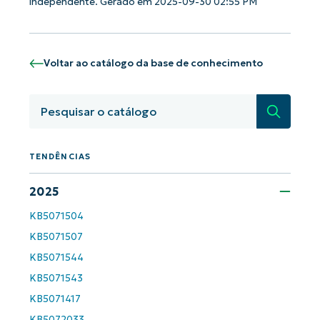
independente. Gerado em 2025-09-30 02:55 PM
Voltar ao catálogo da base de conhecimento
Pesquisa
TENDÊNCIAS
2025
Comece a usar as análises de KB
orientadas por IA do NinjaOne!
KB5071504
First
and
KB5071507
last
name*
KB5071544
Business
KB5071543
email*
KB5071417
Phone
KB5072033