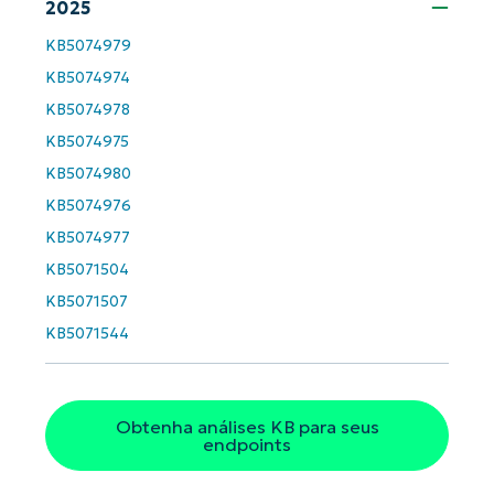
2025
Business
email*
KB5074979
KB5074974
Phone
KB5074978
number*
KB5074975
País
KB5074980
KB5074976
Company
KB5074977
name*
KB5071504
KB5071507
KB5071544
Obtenha análises KB para seus
endpoints