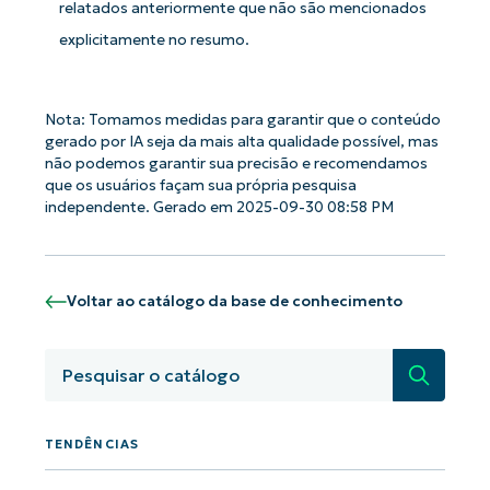
relatados anteriormente que não são mencionados
explicitamente no resumo.
Nota: Tomamos medidas para garantir que o conteúdo
gerado por IA seja da mais alta qualidade possível, mas
não podemos garantir sua precisão e recomendamos
que os usuários façam sua própria pesquisa
independente. Gerado em 2025-09-30 08:58 PM
Voltar ao catálogo da base de conhecimento
Pesquisa
Comece a usar as análises de KB
orientadas por IA do NinjaOne!
TENDÊNCIAS
First
and
last
name*