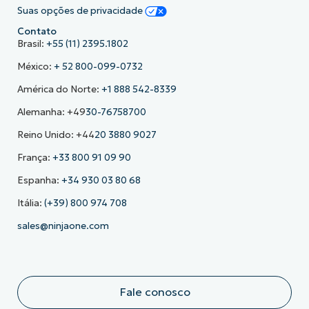
Suas opções de privacidade
Contato
Brasil:
+55 (11) 2395.1802
México:
+ 52 800-099-0732
América do Norte:
+1 888 542-8339
Alemanha: +49
30-76758700
Reino Unido: +44
20 3880 9027
França:
+33 800 91 09 90
Espanha:
+34 930 03 80 68
Itália:
(+39) 800 974 708
sales@ninjaone.com
Fale conosco