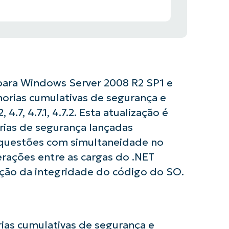
 para Windows Server 2008 R2 SP1 e
orias cumulativas de segurança e
4.7, 4.7.1, 4.7.2. Esta atualização é
rias de segurança lançadas
questões com simultaneidade no
erações entre as cargas do .NET
ação da integridade do código do SO.
usar as análises de KB orientadas por IA do
First
rias cumulativas de segurança e
and