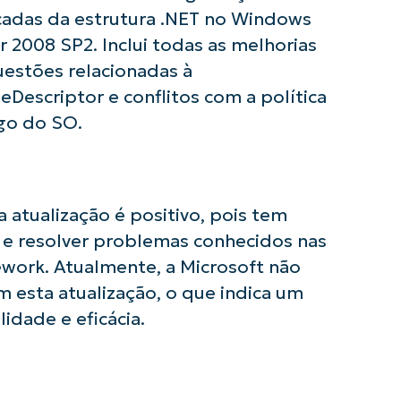
last
icadas da estrutura .NET no Windows
name*
 2008 SP2. Inclui todas as melhorias
Business
email*
uestões relacionadas à
escriptor e conflitos com a política
Phone
number*
go do SO.
País
Company
 atualização é positivo, pois tem
name*
 e resolver problemas conhecidos nas
work. Atualmente, a Microsoft não
 esta atualização, o que indica um
lidade e eficácia.