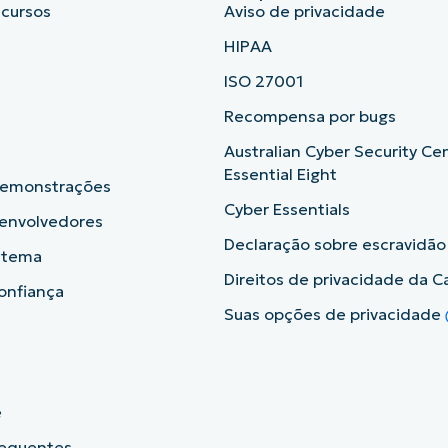
ecursos
Aviso de privacidade
HIPAA
ISO 27001
b
Recompensa por bugs
Australian Cyber Security Ce
Essential Eight
demonstrações
Cyber Essentials
senvolvedores
Declaração sobre escravidã
istema
Direitos de privacidade da Ca
onfiança
Suas opções de privacidade
e
requentes