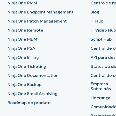
NinjaOne RMM
Centro de r
NinjaOne Endpoint Management
Blog
NinjaOne Patch Management
IT Hub
NinjaOne Remote
IT Video Hu
NinjaOne MDM
Script Hub
NinjaOne PSA
Central de 
NinjaOne Billing
API para de
NinjaOne Ticketing
Status do s
NinjaOne Documentation
Central de c
Empresa
NinjaOne Backup
Sobre nós
NinjaOne Email Archiving
Liderança
Roadmap do produto
Comunidad
Perguntas f