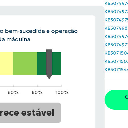
KB507497
KB507497
VER DEMONSTRAÇÃO
ROADMAP DO
KB507497
NDAS
VER DEMONSTRAÇÃO
KB507498
ão bem-sucedida e operação
KB507497
da máquina
KB507497
KB507150
KB507150
KB507154
60%
80%
100%
O
rece estável