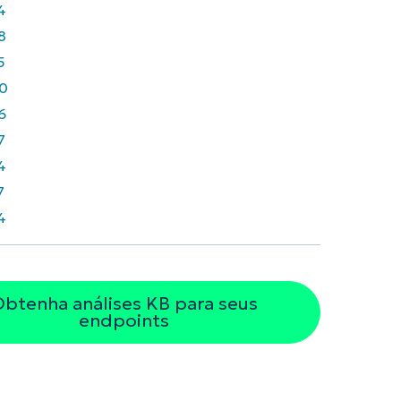
4
8
5
0
6
7
4
7
4
btenha análises KB para seus
endpoints