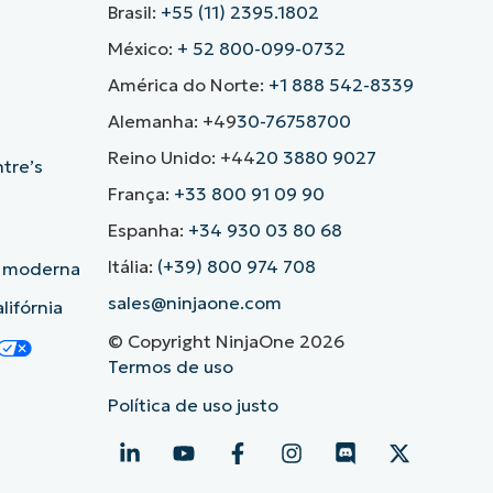
Brasil:
+55 (11) 2395.1802
México:
+ 52 800-099-0732
América do Norte:
+1 888 542-8339
Alemanha: +49
30-76758700
Reino Unido: +44
20 3880 9027
ntre’s
França:
+33 800 91 09 90
Espanha:
+34 930 03 80 68
Itália:
(+39) 800 974 708
o moderna
sales@ninjaone.com
lifórnia
© Copyright NinjaOne 2026
Termos de uso
Política de uso justo