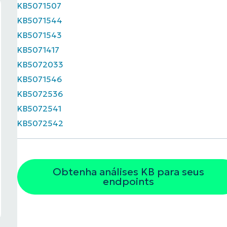
KB5071507
KB5071544
KB5071543
KB5071417
KB5072033
KB5071546
KB5072536
KB5072541
KB5072542
Obtenha análises KB para seus
endpoints