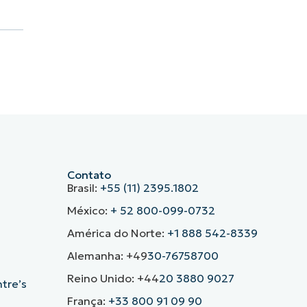
Contato
Brasil:
+55 (11) 2395.1802
México:
+ 52 800-099-0732
América do Norte:
+1 888 542-8339
Alemanha: +49
30-76758700
Reino Unido: +44
20 3880 9027
ntre’s
França:
+33 800 91 09 90