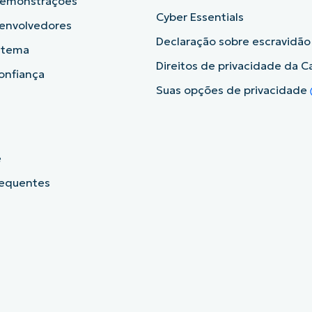
demonstrações
Cyber Essentials
senvolvedores
Declaração sobre escravidã
istema
Direitos de privacidade da Ca
onfiança
Suas opções de privacidade
e
requentes