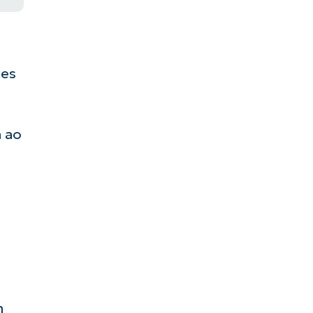
ões
a ao
m