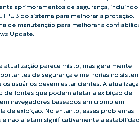
enta aprimoramentos de segurança, incluindo
NETPUB do sistema para melhorar a proteção.
ilha de manutenção para melhorar a confiabili
usar as análises de KB orientadas por IA do
ows Update.
First
and
last
name*
Business
email*
a atualização parece misto, mas geralmente
mportantes de segurança e melhorias no sistem
Phone
number*
os usuários devem estar cientes. A atualizaç
o de fontes que podem afetar a exibição de
País
no) em navegadores baseados em cromo em
la de exibição. No entanto, esses problemas
Company
name*
e não afetam significativamente a estabilida