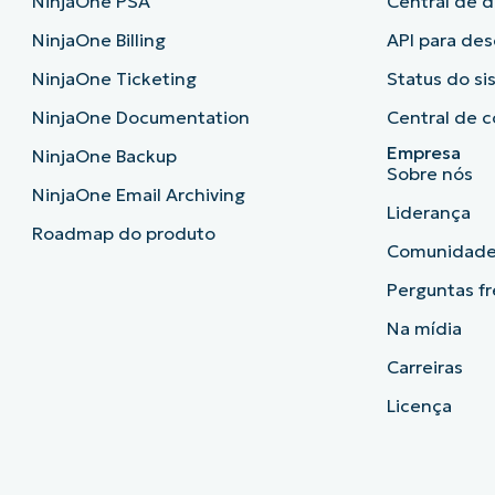
NinjaOne PSA
Central de 
NinjaOne Billing
API para de
NinjaOne Ticketing
Status do s
NinjaOne Documentation
Central de c
Empresa
NinjaOne Backup
Sobre nós
NinjaOne Email Archiving
Liderança
Roadmap do produto
Comunidad
Perguntas f
Na mídia
Carreiras
Licença