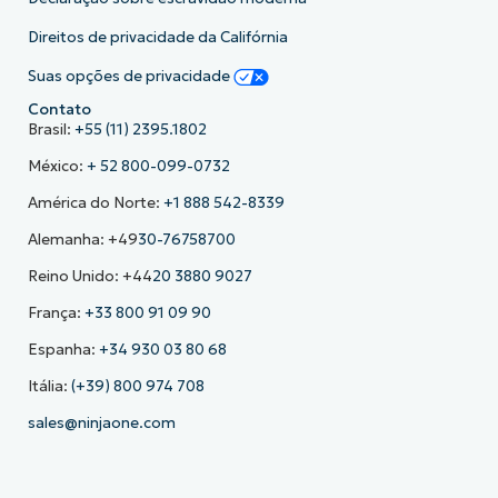
Direitos de privacidade da Califórnia
Suas opções de privacidade
Contato
Brasil:
+55 (11) 2395.1802
México:
+ 52 800-099-0732
América do Norte:
+1 888 542-8339
Alemanha: +49
30-76758700
Reino Unido: +44
20 3880 9027
França:
+33 800 91 09 90
Espanha:
+34 930 03 80 68
Itália:
(+39) 800 974 708
sales@ninjaone.com