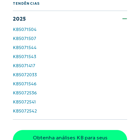
TENDÊNCIAS
Company
name*
2025
KB5071504
KB5071507
KB5071544
KB5071543
KB5071417
KB5072033
KB5071546
KB5072536
KB5072541
KB5072542
Obtenha análises KB para seus