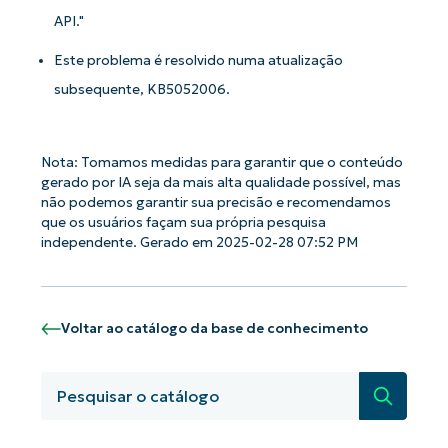
API."
Este problema é resolvido numa atualização
subsequente, KB5052006.
Nota: Tomamos medidas para garantir que o conteúdo
Comece a usar as análises de KB
gerado por IA seja da mais alta qualidade possível, mas
orientadas por IA do NinjaOne!
não podemos garantir sua precisão e recomendamos
First
que os usuários façam sua própria pesquisa
and
last
independente. Gerado em 2025-02-28 07:52 PM
name*
Business
email*
Voltar ao catálogo da base de conhecimento
Phone
number*
Pesquisa
País