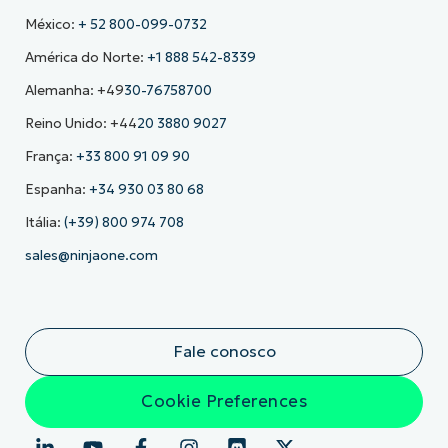
México:
+ 52 800-099-0732
América do Norte:
+1 888 542-8339
Alemanha: +49
30-76758700
Reino Unido: +44
20 3880 9027
França:
+33 800 91 09 90
Espanha:
+34 930 03 80 68
Itália:
(+39) 800 974 708
sales@ninjaone.com
Fale conosco
Cookie Preferences