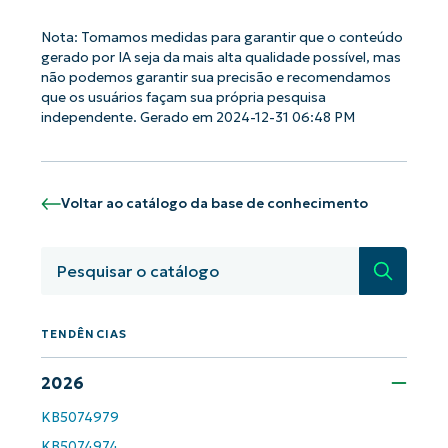
Nota: Tomamos medidas para garantir que o conteúdo
gerado por IA seja da mais alta qualidade possível, mas
não podemos garantir sua precisão e recomendamos
que os usuários façam sua própria pesquisa
Comece a usar as análises de KB
independente. Gerado em 2024-12-31 06:48 PM
orientadas por IA do NinjaOne!
First
and
last
name*
Voltar ao catálogo da base de conhecimento
Business
email*
Pesquisa
Phone
number*
TENDÊNCIAS
País
2026
Company
name*
KB5074979
KB5074974