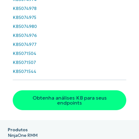
KB5074978
KB5074975
KB5074980
KB5074976
KB5074977
KB5071504
KB5071507
KB5071544
Obtenha análises KB para seus
endpoints
Produtos
NinjaOne RMM