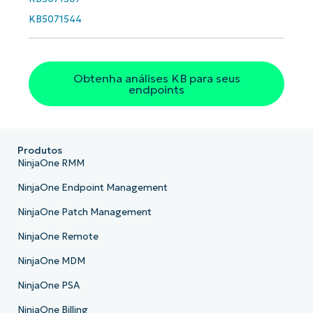
KB5071544
Obtenha análises KB para seus
endpoints
Produtos
NinjaOne RMM
NinjaOne Endpoint Management
NinjaOne Patch Management
NinjaOne Remote
NinjaOne MDM
NinjaOne PSA
NinjaOne Billing