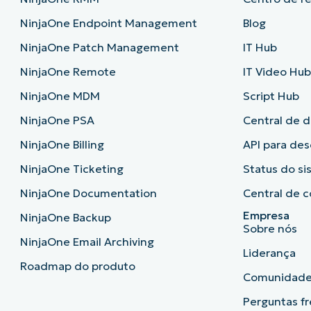
NinjaOne Endpoint Management
Blog
NinjaOne Patch Management
IT Hub
NinjaOne Remote
IT Video Hu
NinjaOne MDM
Script Hub
NinjaOne PSA
Central de 
NinjaOne Billing
API para de
NinjaOne Ticketing
Status do s
NinjaOne Documentation
Central de c
Empresa
NinjaOne Backup
Sobre nós
NinjaOne Email Archiving
Liderança
Roadmap do produto
Comunidad
Perguntas f