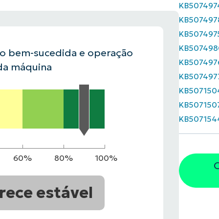
KB507497
KB507497
VER DEMONSTRAÇÃO
ROADMAP DO
KB507497
NDAS
VER DEMONSTRAÇÃO
KB507498
ão bem-sucedida e operação
KB507497
da máquina
KB507497
KB507150
KB507150
KB507154
60%
80%
100%
O
rece estável