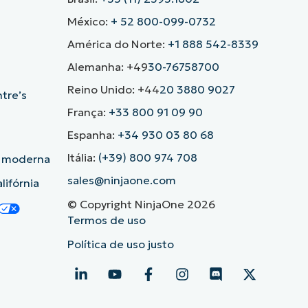
México:
+ 52 800-099-0732
América do Norte:
+1 888 542-8339
Alemanha: +49
30-76758700
Reino Unido: +44
20 3880 9027
ntre’s
França:
+33 800 91 09 90
Espanha:
+34 930 03 80 68
Itália:
(+39) 800 974 708
o moderna
sales@ninjaone.com
lifórnia
© Copyright NinjaOne 2026
Termos de uso
Política de uso justo