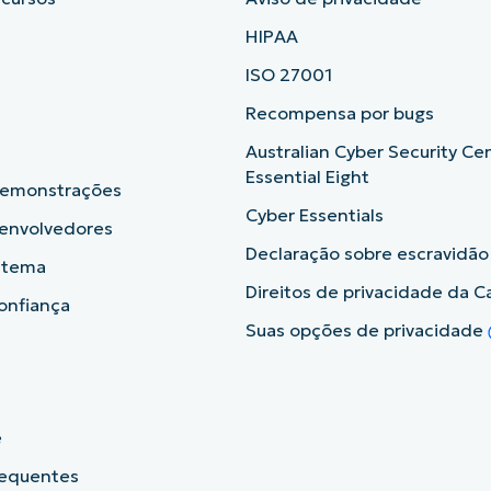
HIPAA
ISO 27001
b
Recompensa por bugs
Australian Cyber Security Ce
Essential Eight
demonstrações
Cyber Essentials
senvolvedores
Declaração sobre escravidã
istema
Direitos de privacidade da Ca
onfiança
Suas opções de privacidade
e
requentes