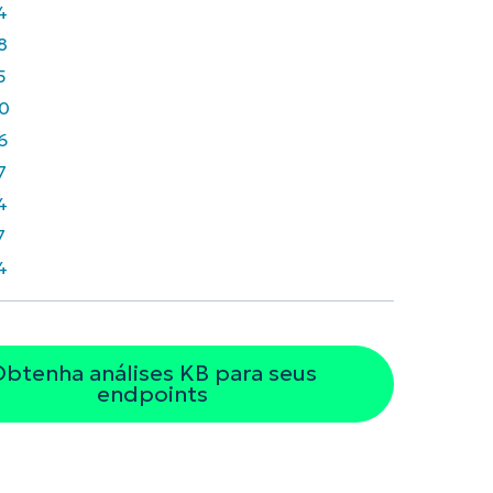
4
8
5
0
6
7
4
7
4
btenha análises KB para seus
endpoints