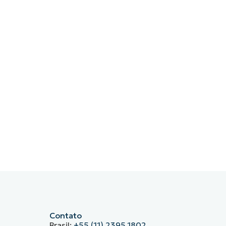
Contato
Brasil:
+55 (11) 2395.1802