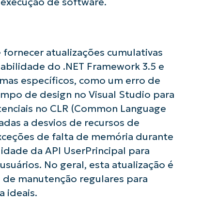
execução de software.
 fornecer atualizações cumulativas
iabilidade do .NET Framework 3.5 e
lemas específicos, como um erro de
usar as análises de KB orientadas por IA do
mpo de design no Visual Studio para
First
and
potenciais no CLR (Common Language
last
name*
adas a desvios de recursos de
Business
email*
exceções de falta de memória durante
lidade da API UserPrincipal para
Phone
suários. No geral, esta atualização é
number*
 de manutenção regulares para
País
 ideais.