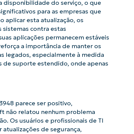
 disponibilidade do serviço, o que
ignificativos para as empresas que
Phone
number*
aplicar esta atualização, os
 sistemas contra estas
País
 suas aplicações permanecem estáveis
 reforça a importância de manter os
Company
as legados, especialmente à medida
name*
es de suporte estendido, onde apenas
948 parece ser positivo,
oft não relatou nenhum problema
o. Os usuários e profissionais de TI
 atualizações de segurança,