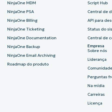
NinjaOne MDM
Script Hub
NinjaOne PSA
Central de 
NinjaOne Billing
API para de
NinjaOne Ticketing
Status do s
NinjaOne Documentation
Central de c
Empresa
NinjaOne Backup
Sobre nós
NinjaOne Email Archiving
Liderança
Roadmap do produto
Comunidad
Perguntas f
Na mídia
Carreiras
Licença