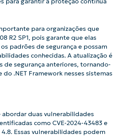
s para garantir a proteção contínua
importante para organizações que
8 R2 SP1, pois garante que elas
os padrões de segurança e possam
abilidades conhecidas. A atualização é
es de segurança anteriores, tornando-
de do .NET Framework nesses sistemas
usar as análises de KB orientadas por IA do
First
 abordar duas vulnerabilidades
and
last
identificadas como CVE-2024-43483 e
name*
4.8. Essas vulnerabilidades podem
Business
email*