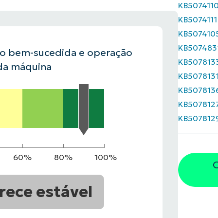
KB507411
KB5074111
VER DEMONSTRAÇÃO
ROADMAP DO
KB507410
NDAS
VER DEMONSTRAÇÃO
KB507483
ão bem-sucedida e operação
KB507813
da máquina
KB507813
KB507813
KB507812
KB507812
60%
80%
100%
O
rece estável