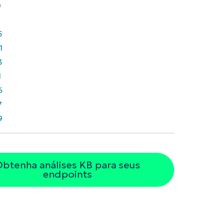
0
5
1
3
1
6
7
9
btenha análises KB para seus
endpoints