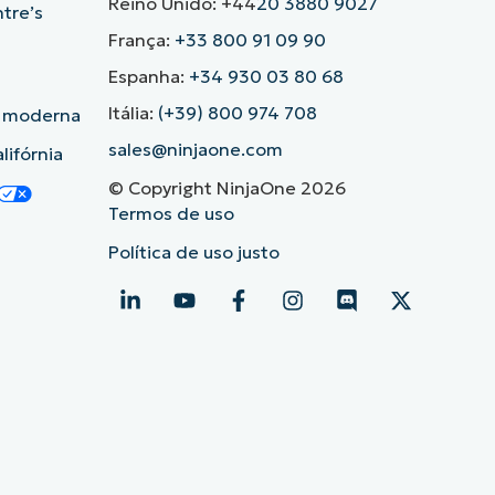
Reino Unido: +44
20 3880 9027
ntre’s
França:
+33 800 91 09 90
Espanha:
+34 930 03 80 68
Itália:
(+39) 800 974 708
o moderna
sales@ninjaone.com
lifórnia
© Copyright NinjaOne 2026
Termos de uso
Política de uso justo