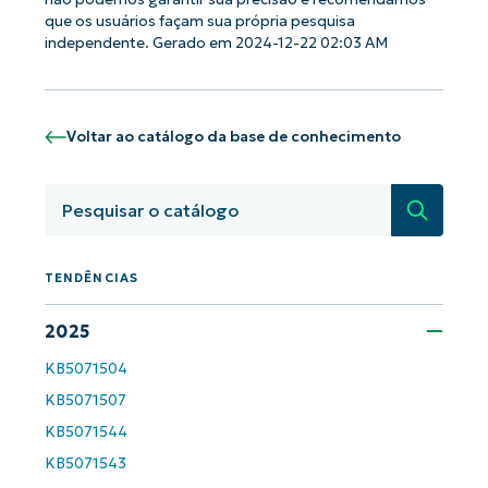
que os usuários façam sua própria pesquisa
independente. Gerado em 2024-12-22 02:03 AM
Comece a usar as análises de KB
orientadas por IA do NinjaOne!
First
and
Voltar ao catálogo da base de conhecimento
last
name*
Business
email*
Pesquisa
Phone
number*
TENDÊNCIAS
País
2025
KB5071504
Company
KB5071507
name*
KB5071544
KB5071543