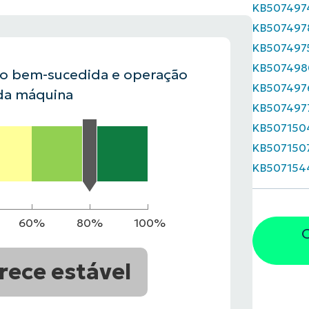
KB507497
KB507497
VER DEMONSTRAÇÃO
ROADMAP DO
KB507497
NDAS
VER DEMONSTRAÇÃO
KB507498
ão bem-sucedida e operação
KB507497
da máquina
KB507497
KB507150
KB507150
KB507154
60%
80%
100%
O
rece estável