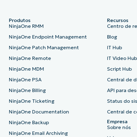
Produtos
Recursos
NinjaOne RMM
Centro de r
NinjaOne Endpoint Management
Blog
NinjaOne Patch Management
IT Hub
NinjaOne Remote
IT Video Hu
NinjaOne MDM
Script Hub
NinjaOne PSA
Central de 
NinjaOne Billing
API para de
NinjaOne Ticketing
Status do s
NinjaOne Documentation
Central de c
Empresa
NinjaOne Backup
Sobre nós
NinjaOne Email Archiving