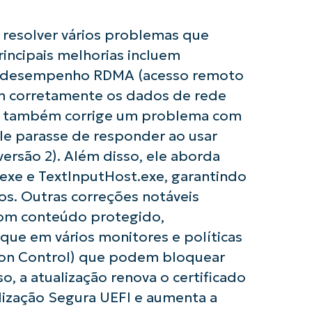
 resolver vários problemas que
incipais melhorias incluem
e desempenho RDMA (acesso remoto
am corretamente os dados de rede
ção também corrige um problema com
le parasse de responder ao usar
rsão 2). Além disso, ele aborda
usar as análises de KB orientadas por IA do
First
xe e TextInputHost.exe, garantindo
and
last
s. Outras correções notáveis
name*
com conteúdo protegido,
Business
email*
oque em vários monitores e políticas
on Control) que podem bloquear
Phone
number*
o, a atualização renova o certificado
alização Segura UEFI e aumenta a
País