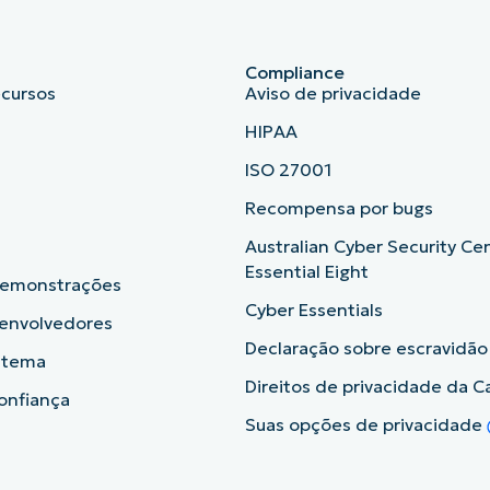
Compliance
ecursos
Aviso de privacidade
HIPAA
ISO 27001
b
Recompensa por bugs
Australian Cyber Security Ce
Essential Eight
demonstrações
Cyber Essentials
senvolvedores
Declaração sobre escravidã
istema
Direitos de privacidade da Ca
onfiança
Suas opções de privacidade