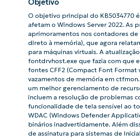
Objetivo
O objetivo principal do KB5034770 é
afetam o Windows Server 2022. As pr
aprimoramentos nos contadores d
direto à memória), que agora relat
para máquinas virtuais. A atualiza
fontdrvhost.exe que fazia com que e
fontes CFF2 (Compact Font Format ve
Comece a 
vazamentos de memória em ctfmon.e
um melhor gerenciamento de recurso
incluem a resolução de problemas 
funcionalidade de tela sensível ao t
WDAC (Windows Defender Applicati
binários inadvertidamente. Além diss
de assinatura para sistemas de Inici