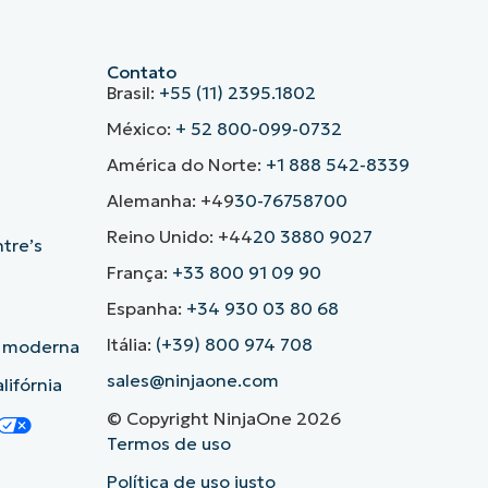
Contato
Brasil:
+55 (11) 2395.1802
México:
+ 52 800-099-0732
América do Norte:
+1 888 542-8339
Alemanha: +49
30-76758700
Reino Unido: +44
20 3880 9027
ntre’s
França:
+33 800 91 09 90
Espanha:
+34 930 03 80 68
Itália:
(+39) 800 974 708
o moderna
sales@ninjaone.com
lifórnia
© Copyright NinjaOne 2026
Termos de uso
Política de uso justo