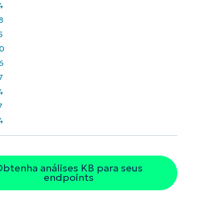
4
8
5
0
6
7
4
7
4
btenha análises KB para seus
endpoints