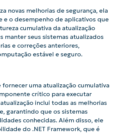
za novas melhorias de segurança, ela
de e o desempenho de aplicativos que
reza cumulativa da atualização
ios manter seus sistemas atualizados
rias e correções anteriores,
omputação estável e seguro.
usar as análises de KB orientadas por IA do
First
 fornecer uma atualização cumulativa
and
last
mponente crítico para executar
name*
Business
atualização inclui todas as melhorias
email*
e, garantindo que os sistemas
lidades conhecidas. Além disso, ele
Phone
number*
abilidade do .NET Framework, que é