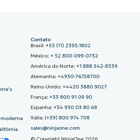
Contato
Brasil:
+55 (11) 2395.1802
México:
+ 52 800-099-0732
América do Norte:
+1 888 542-8339
Alemanha: +49
30-76758700
Reino Unido: +44
20 3880 9027
ntre’s
França:
+33 800 91 09 90
Espanha:
+34 930 03 80 68
Itália:
(+39) 800 974 708
o moderna
sales@ninjaone.com
lifórnia
© Copyright NinjaOne 2026