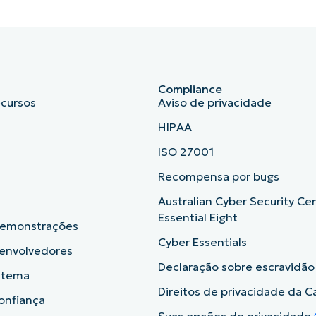
Compliance
ecursos
Aviso de privacidade
HIPAA
ISO 27001
b
Recompensa por bugs
Australian Cyber Security Ce
Essential Eight
demonstrações
Cyber Essentials
senvolvedores
Declaração sobre escravidã
istema
Direitos de privacidade da Ca
onfiança
Suas opções de privacidade