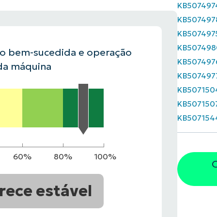
KB507497
KB507497
VER DEMONSTRAÇÃO
ROADMAP DO
KB507497
NDAS
VER DEMONSTRAÇÃO
KB507498
ão bem-sucedida e operação
KB507497
da máquina
KB507497
KB507150
KB507150
KB507154
60%
80%
100%
O
rece estável