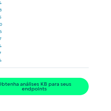
4
8
5
0
6
7
4
7
4
btenha análises KB para seus
endpoints