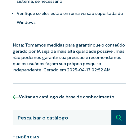
sistema, se necessário
Verifique se eles estão em uma versão suportada do
Windows
Nota: Tomamos medidas para garantir que o conteúdo
gerado por IA seja da mais alta qualidade possível, mas
não podemos garantir sua precisão e recomendamos
que os usuários façam sua própria pesquisa
independente. Gerado em 2025-04-17 02:52 AM
Voltar ao catálogo da base de conhecimento
Pesquisa
Comece a usar as análises de KB
orientadas por IA do NinjaOne!
First
and
TENDÊNCIAS