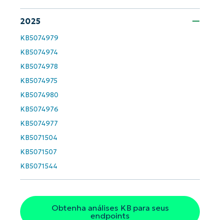
last
name*
2025
Business
email*
KB5074979
KB5074974
Phone
number*
KB5074978
KB5074975
País
KB5074980
KB5074976
Company
name*
KB5074977
KB5071504
KB5071507
KB5071544
Obtenha análises KB para seus
endpoints