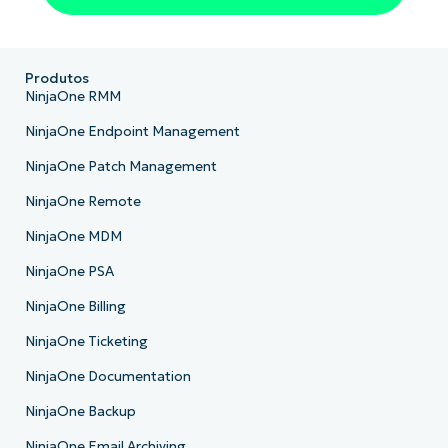
Produtos
NinjaOne RMM
NinjaOne Endpoint Management
NinjaOne Patch Management
NinjaOne Remote
NinjaOne MDM
NinjaOne PSA
NinjaOne Billing
NinjaOne Ticketing
NinjaOne Documentation
NinjaOne Backup
NinjaOne Email Archiving