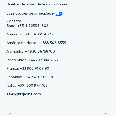
Direitos de privacidade da Califórnia
Suas opções de privacidade
Contato
Brasil:
+55 (11) 2395.1802
México:
+ 52 800-099-0732
América do Norte:
+1 888 542-8339
Alemanha: +49
30-76758700
Reino Unido: +44
20 3880 9027
França:
+33 800 91 09 90
Espanha:
+34 930 03 80 68
Itália:
(+39) 800 974 708
sales@ninjaone.com